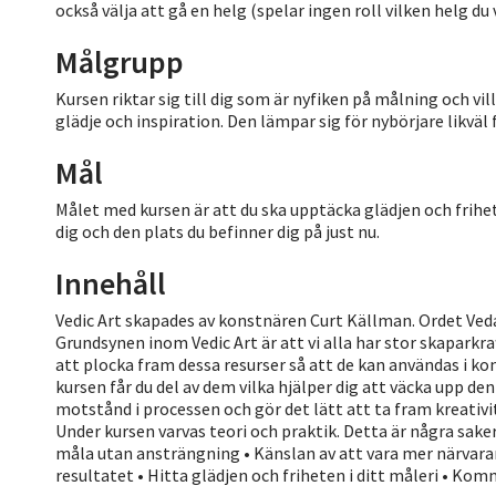
också välja att gå en helg (spelar ingen roll vilken helg du
Målgrupp
Kursen riktar sig till dig som är nyfiken på målning och vil
glädje och inspiration. Den lämpar sig för nybörjare likväl
Mål
Målet med kursen är att du ska upptäcka glädjen och frihet
dig och den plats du befinner dig på just nu.
Innehåll
Vedic Art skapades av konstnären Curt Källman. Ordet Ve
Grundsynen inom Vedic Art är att vi alla har stor skaparkra
att plocka fram dessa resurser så att de kan användas i kons
kursen får du del av dem vilka hjälper dig att väcka upp d
motstånd i processen och gör det lätt att ta fram kreativi
Under kursen varvas teori och praktik. Detta är några saker
måla utan ansträngning • Känslan av att vara mer närvara
resultatet • Hitta glädjen och friheten i ditt måleri • Ko