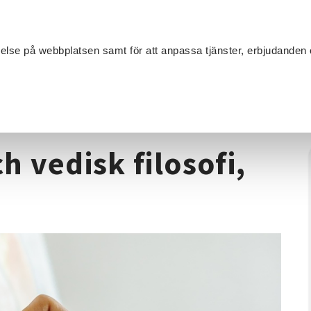
Sök
velse på webbplatsen samt för att anpassa tjänster, erbjudanden 
Om SV
Sta
MANG
de
/
Vedic art, måleri och vedisk filosofi, helgkurs
h vedisk filosofi,