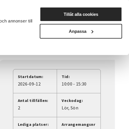
Lyssna
Tillåt alla cookies
och annonser till
rta studiecirkel
Cirkelledare
Nyheter
Avdelningar
Anpassa
Startdatum:
Tid:
2026-09-12
10:00 - 15:30
Antal tillfällen:
Veckodag:
2
Lör
Sön
Lediga platser:
Arrangemangsnr