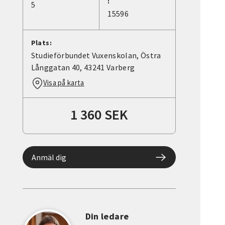
:
5
15596
Plats:
Studieförbundet Vuxenskolan, Östra
Långgatan 40, 43241 Varberg
Visa på karta
1 360 SEK
Anmäl dig
Din ledare