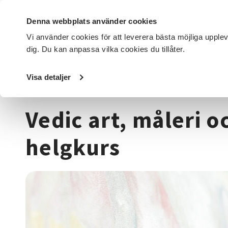
Denna webbplats använder cookies
Vi använder cookies för att leverera bästa möjliga upple
dig. Du kan anpassa vilka cookies du tillåter.
DET HÄR GÖR VI
FÖR DIG SOM
SÖK KURSER OCH EVENE
Visa detaljer
Startsida
/
Kurser och evenemang
/
Hälsa & välbefinnan
Vedic art, måleri oc
helgkurs