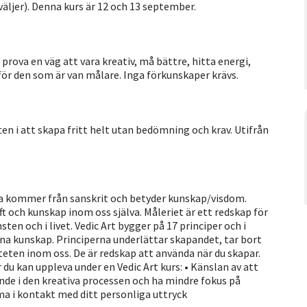
 väljer). Denna kurs är 12 och 13 september.
l prova en väg att vara kreativ, må bättre, hitta energi,
 för den som är van målare. Inga förkunskaper krävs.
en i att skapa fritt helt utan bedömning och krav. Utifrån
da kommer från sanskrit och betyder kunskap/visdom.
ft och kunskap inom oss själva. Måleriet är ett redskap för
ten och i livet. Vedic Art bygger på 17 principer och i
enna kunskap. Principerna underlättar skapandet, tar bort
teten inom oss. De är redskap att använda när du skapar.
 du kan uppleva under en Vedic Art kurs: • Känslan av att
nde i den kreativa processen och ha mindre fokus på
mma i kontakt med ditt personliga uttryck