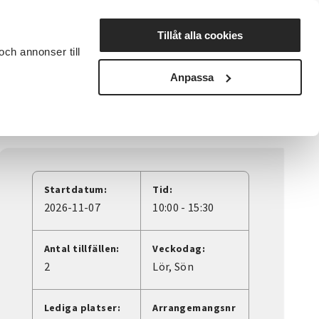
Lyssna
Tillåt alla cookies
och annonser till
rta studiecirkel
Cirkelledare
Nyheter
Avdelningar
Anpassa
Startdatum:
Tid:
2026-11-07
10:00 - 15:30
Antal tillfällen:
Veckodag:
2
Lör
Sön
Lediga platser:
Arrangemangsnr