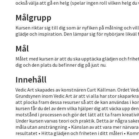
också välja att gå en helg (spelar ingen roll vilken helg du
Målgrupp
Kursen riktar sig till dig som är nyfiken på målning och vil
glädje och inspiration. Den lämpar sig för nybörjare likväl
Mål
Målet med kursen är att du ska upptäcka glädjen och frihet
dig och den plats du befinner dig på just nu.
Innehåll
Vedic Art skapades av konstnären Curt Källman. Ordet Ve
Grundsynen inom Vedic Art är att vi alla har stor skaparkra
att plocka fram dessa resurser så att de kan användas i kons
kursen får du del av dem vilka hjälper dig att väcka upp d
motstånd i processen och gör det lätt att ta fram kreativi
Under kursen varvas teori och praktik. Detta är några saker
måla utan ansträngning • Känslan av att vara mer närvara
resultatet • Hitta glädjen och friheten i ditt måleri • Ko