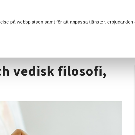
Sök
velse på webbplatsen samt för att anpassa tjänster, erbjudanden 
Om SV
Sta
MANG
de
/
Vedic art, måleri och vedisk filosofi, helgkurs
h vedisk filosofi,