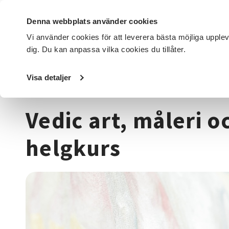
Denna webbplats använder cookies
Vi använder cookies för att leverera bästa möjliga upple
dig. Du kan anpassa vilka cookies du tillåter.
DET HÄR GÖR VI
FÖR DIG SOM
SÖK KURSER OCH EVENE
Visa detaljer
Startsida
/
Kurser och evenemang
/
Hälsa & välbefinnan
Vedic art, måleri oc
helgkurs