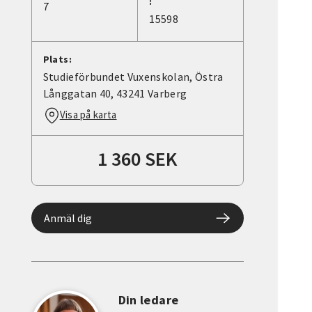
:
7
15598
Plats:
Studieförbundet Vuxenskolan, Östra
Långgatan 40, 43241 Varberg
Visa på karta
1 360 SEK
Anmäl dig
Din ledare