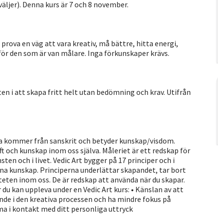
 väljer). Denna kurs är 7 och 8 november.
l prova en väg att vara kreativ, må bättre, hitta energi,
 för den som är van målare. Inga förkunskaper krävs.
en i att skapa fritt helt utan bedömning och krav. Utifrån
da kommer från sanskrit och betyder kunskap/visdom.
ft och kunskap inom oss själva. Måleriet är ett redskap för
ten och i livet. Vedic Art bygger på 17 principer och i
enna kunskap. Principerna underlättar skapandet, tar bort
teten inom oss. De är redskap att använda när du skapar.
 du kan uppleva under en Vedic Art kurs: • Känslan av att
nde i den kreativa processen och ha mindre fokus på
mma i kontakt med ditt personliga uttryck