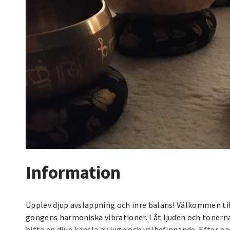
Information
Upplev djup avslappning och inre balans! Välkommen till 
gongens harmoniska vibrationer. Låt ljuden och tonerna 
hitta en djup känsla av lugn och välbefinnande. Efter p