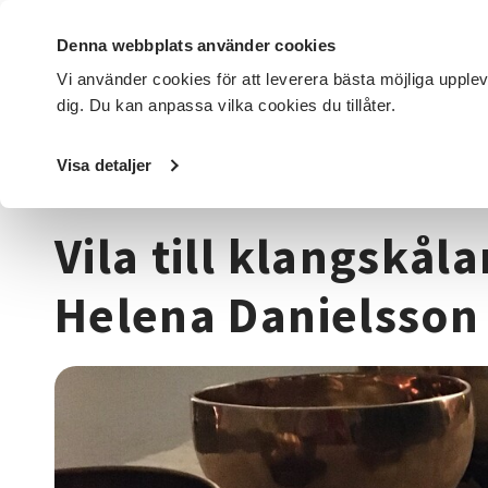
Denna webbplats använder cookies
Vi använder cookies för att leverera bästa möjliga upple
dig. Du kan anpassa vilka cookies du tillåter.
DET HÄR GÖR VI
FÖR DIG SOM
SÖK KURSER OCH EVENE
Visa detaljer
Startsida
/
Kurser och evenemang
/
Hälsa & välbefinnan
Vila till klangskå
Helena Danielsson