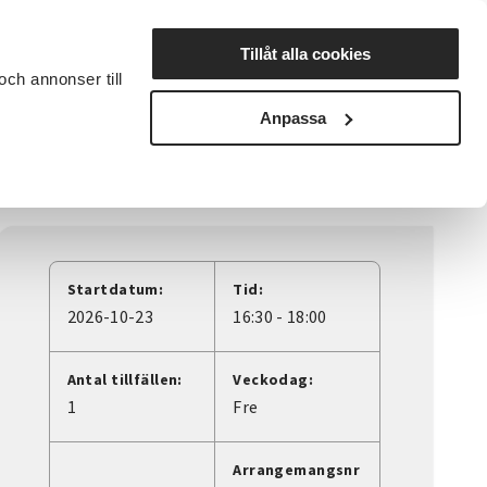
Lyssna
Tillåt alla cookies
och annonser till
rta studiecirkel
Cirkelledare
Nyheter
Avdelningar
Anpassa
ber
Startdatum:
Tid:
2026-10-23
16:30 - 18:00
Antal tillfällen:
Veckodag:
1
Fre
Arrangemangsnr