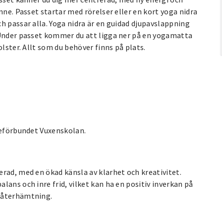
nne. Passet startar med rörelser eller en kort yoga nidra
h passar alla. Yoga nidra är en guidad djupavslappning
 Under passet kommer du att ligga ner på en yogamatta
olster. Allt som du behöver finns på plats.
ieförbundet Vuxenskolan.
rad, med en ökad känsla av klarhet och kreativitet.
ans och inre frid, vilket kan ha en positiv inverkan på
h återhämtning.