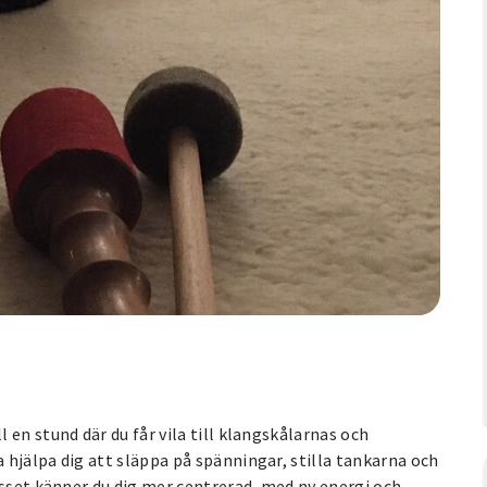
en stund där du får vila till klangskålarnas och
hjälpa dig att släppa på spänningar, stilla tankarna och
asset känner du dig mer centrerad, med ny energi och