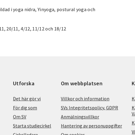
ldad i yoga nidra, Yinyoga, postural yoga och
11, 20/11, 4/12, 11/12 och 18/12
Utforska
Om webbplatsen
K
Det här gör vi
Villkor och information
K
För dig som
SVs Integritetspolicy, GDPR
K
V
Om SV
Anmälningsvillkor
K
Starta studiecirkel
Hantering av personuppgifter
V
Cirkelledare
Om cookies