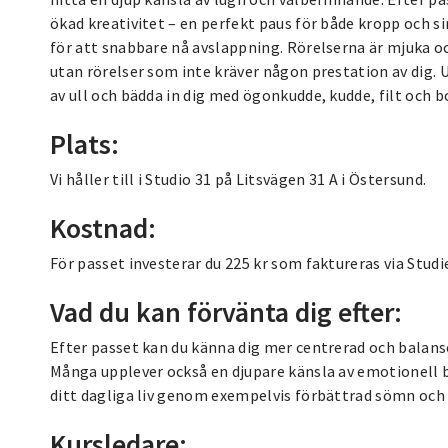
ökad kreativitet – en perfekt paus för både kropp och si
för att snabbare nå avslappning. Rörelserna är mjuka oc
utan rörelser som inte kräver någon prestation av dig.
av ull och bädda in dig med ögonkudde, kudde, filt och b
Plats:
Vi håller till i Studio 31 på Litsvägen 31 A i Östersund.
Kostnad:
För passet investerar du 225 kr som faktureras via Stud
Vad du kan förvänta dig efter:
Efter passet kan du känna dig mer centrerad och balanse
Många upplever också en djupare känsla av emotionell bal
ditt dagliga liv genom exempelvis förbättrad sömn oc
Kursledare: