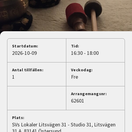
Nyheter
Avdelningar
Lyssna
Startdatum:
Tid:
2026-10-09
16:30 - 18:00
Antal tillfällen:
Veckodag:
1
Fre
Arrangemangsnr:
62601
Plats:
SVs Lokaler Litsvägen 31 - Studio 31, Litsvägen
31 A, 83141 Östersund