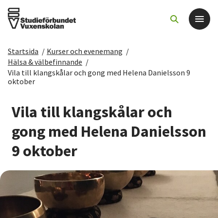
Startsida
/
Kurser och evenemang
/
Det här gör vi
Hälsa & välbefinnande
/
Vila till klangskålar och gong med Helena Danielsson 9
oktober
För dig som
Vila till klangskålar och
Sök kurser och evenemang
gong med Helena Danielsson
Om SV
9 oktober
Starta studiecirkel
Cirkelledare