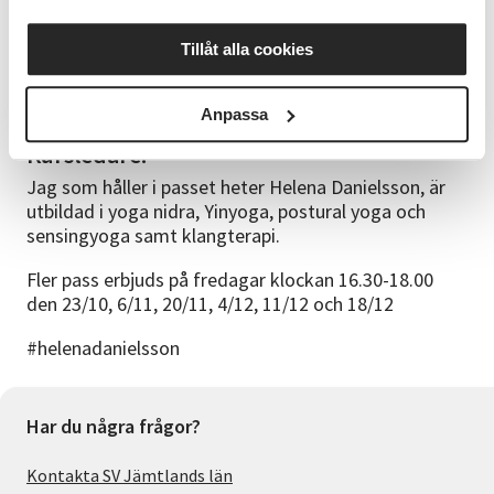
balanserad, med en ökad känsla av klarhet och
kreativitet. Många upplever också en djupare känsla
Tillåt alla cookies
av emotionell balans och inre frid, vilket kan ha en
positiv inverkan på ditt dagliga liv genom exempelvis
förbättrad sömn och återhämtning.
Anpassa
Kursledare:
Jag som håller i passet heter Helena Danielsson, är
utbildad i yoga nidra, Yinyoga, postural yoga och
sensingyoga samt klangterapi.
Fler pass erbjuds på fredagar klockan 16.30-18.00
den 23/10, 6/11, 20/11, 4/12, 11/12 och 18/12
#helenadanielsson
Har du några frågor?
Kontakta SV Jämtlands län