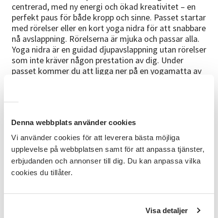
centrerad, med ny energi och ökad kreativitet – en
perfekt paus för både kropp och sinne. Passet startar
med rörelser eller en kort yoga nidra för att snabbare
nå avslappning. Rörelserna är mjuka och passar alla.
Yoga nidra är en guidad djupavslappning utan rörelser
som inte kräver någon prestation av dig. Under
passet kommer du att ligga ner på en yogamatta av
ull och bädda in dig med ögonkudde, kudde, filt och
bolster. Allt som du behöver finns på plats.
Plats:
Denna webbplats använder cookies
Vi håller till i Studio 31 på Litsvägen 31 A i Östersund.
Vi använder cookies för att leverera bästa möjliga
Kostnad:
upplevelse på webbplatsen samt för att anpassa tjänster,
erbjudanden och annonser till dig. Du kan anpassa vilka
För passet investerar du 225 kr som faktureras via
cookies du tillåter.
Studieförbundet Vuxenskolan.
Vad du kan förvänta dig efter:
Efter passet kan du känna dig mer centrerad och
Visa detaljer