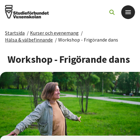
Startsida
/
Kurser och evenemang
/
Det här gör vi
Hälsa & välbefinnande
/
Workshop - Frigörande dans
För dig som
Workshop - Frigörande dans
Sök kurser och evenemang
Om SV
Starta studiecirkel
Cirkelledare