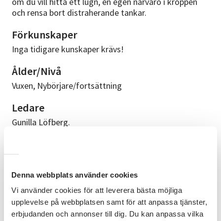
om du vill hitta ett lugn, en egen närvaro i kroppen
och rensa bort distraherande tankar.
Förkunskaper
Inga tidigare kunskaper krävs!
Ålder/Nivå
Vuxen, Nybörjare/fortsättning
Ledare
Gunilla Löfberg.
Upplägg
1 gång, workshop
Denna webbplats använder cookies
Bra att veta
Vi använder cookies för att leverera bästa möjliga
Bekväma kläder du kan röra dig i, barfota alternativt
upplevelse på webbplatsen samt för att anpassa tjänster,
gympaskor. Fri parkering finns i anslutning till
erbjudanden och annonser till dig. Du kan anpassa vilka
lokalen.