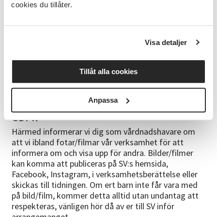
cookies du tillåter.
Anmälningsvillkor
Alla kursstarter är preliminära. Du får en kallelse till
kursen med definitivt startdatum cirka en vecka
Visa detaljer
innan kursstart. Har du uppgett en mejladress
skickas kallelsen på mejl, annars kommer den med
Tillåt alla cookies
vanlig post. För fullständiga anmälningsvillkor
hänvisas till www.sv.se. Du får en kallelse till kursen
cirka en vecka innan kursstarten.
Anpassa
GDPR
Härmed informerar vi dig som vårdnadshavare om
att vi ibland fotar/filmar vår verksamhet för att
informera om och visa upp för andra. Bilder/filmer
kan komma att publiceras på SV:s hemsida,
Facebook, Instagram, i verksamhetsberättelse eller
skickas till tidningen. Om ert barn inte får vara med
på bild/film, kommer detta alltid utan undantag att
respekteras, vänligen hör då av er till SV inför
arrangemanget.