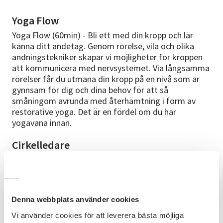
Yoga Flow
Yoga Flow (60min) - Bli ett med din kropp och lär
känna ditt andetag. Genom rörelse, vila och olika
andningstekniker skapar vi möjligheter för kroppen
att kommunicera med nervsystemet. Via långsamma
rörelser får du utmana din kropp på en nivå som är
gynnsam för dig och dina behov för att så
småningom avrunda med återhämtning i form av
restorative yoga. Det är en fördel om du har
yogavana innan.
Cirkelledare
Malin Tennent har lång erfarenhet som yogalärare
och har varit verksam och utbildat sig inom yoga
utomlands. Idag bor Malin i Laxarby och hon driver
ett företag som heter Soulgarden. Utbildningar
Denna webbplats använder cookies
Stiftelser TT - 200 timmar YA - Ashtanga Vinyasa &
Yin Yoga 2015 Stiftelser TT - 200 timmar YA - Power
Vi använder cookies för att leverera bästa möjliga