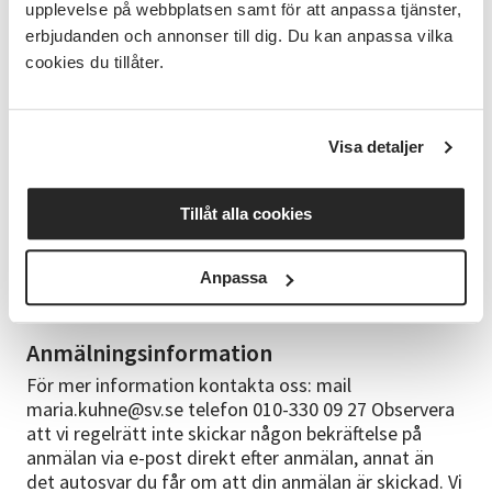
Vinyasa 2016 Avancerad TT - 300 timmar YA - Rocket,
upplevelse på webbplatsen samt för att anpassa tjänster,
Yin Yoga, Tripsicore 2016 Avancerad TT - 100 timmar
erbjudanden och annonser till dig. Du kan anpassa vilka
YA - Mandala Vinyasa & Shamanism 2018 Barnyoga -
cookies du tillåter.
20 timmar YA 2021 Du kan gå in och läsa mer om
Malin på hemsidan soul-garden.se, hemsidan är på
engelska men Malin är född och uppvuxen i Sverige.
Visa detaljer
Bra att veta
Yogamatta, block och filtar finns på plats att låna.
Tillåt alla cookies
Går bra att ta med egen yogamatta om du vill. Ta
med vattenflaska. Tänk på att ta på mjuka och
rörliga kläder. Det kan vara skönt att ta på varma
Anpassa
strumpor och tröja vid avslappningen.
Anmälningsinformation
För mer information kontakta oss: mail
maria.kuhne@sv.se telefon 010-330 09 27 Observera
att vi regelrätt inte skickar någon bekräftelse på
anmälan via e-post direkt efter anmälan, annat än
det autosvar du får om att din anmälan är skickad. Vi