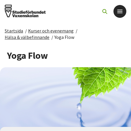
Startsida
/
Kurser och evenemang
/
Det här gör vi
Hälsa & välbefinnande
/
Yoga Flow
För dig som
Yoga Flow
Sök kurser och evenemang
Om SV
Starta studiecirkel
Cirkelledare