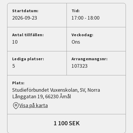
Nyheter
Startdatum:
Tid:
2026-09-23
17:00 - 18:00
Avdelningar
Antal tillfällen:
Veckodag:
10
Ons
Lyssna
Lediga platser:
Arrangemangsnr:
5
107323
Plats:
Studieförbundet Vuxenskolan, SV, Norra
Långgatan 19, 66230 Åmål
Visa på karta
1 100 SEK