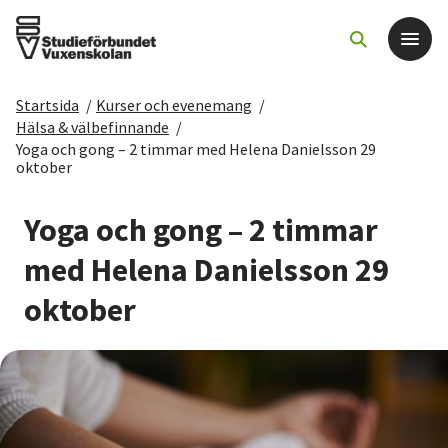
Startsida
/
Kurser och evenemang
/
Det här gör vi
Hälsa & välbefinnande
/
Yoga och gong – 2 timmar med Helena Danielsson 29
oktober
För dig som
Yoga och gong – 2 timmar
Sök kurser och evenemang
med Helena Danielsson 29
Om SV
oktober
Starta studiecirkel
Cirkelledare