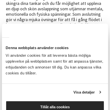
skingra dina tankar och du får möjlighet att uppleva
en djup och skön avslappning som utjämnar mentala,
emotionella och fysiska spänningar. Som avslutning
gör vi några mjuka övningar för att få i gång flödet i
kroppen. Yogapasset passar alla och det är lätt att
göra anpassningar utifrån dina unika förutsättningar.
Har du epilepsi eller är extremt ljudkänslig bör du
avstå dessa gongpass. Allt finns på plats i
yogalokalen men ta gärna med dig en vattenflaska
Denna webbplats använder cookies
då det är viktigt att dricka mycket vatten efteråt för
Vi använder cookies för att leverera bästa möjliga
att bidra till reningen av kroppen.
upplevelse på webbplatsen samt för att anpassa tjänster,
Tid och plats:
erbjudanden och annonser till dig. Du kan anpassa vilka
cookies du tillåter.
Torsdagar kl 18.30-20.30 i Studieförbundet
Vuxenskolans yogalokal på Litsvägen 31a i
Östersund.
Visa detaljer
Kostnad och Anmälan:
Du betalar 300:- per tillfälle som faktureras från
Tillåt alla cookies
Studieförbundet Vuxenskolan. Anmälan är bindande.