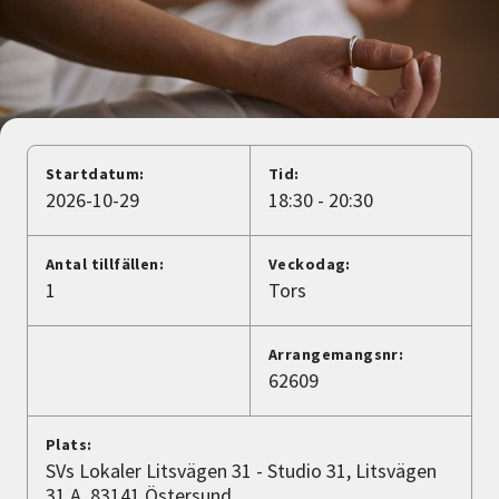
Nyheter
Avdelningar
Lyssna
Startdatum:
Tid:
2026-10-29
18:30 - 20:30
Antal tillfällen:
Veckodag:
1
Tors
Arrangemangsnr:
62609
Plats:
SVs Lokaler Litsvägen 31 - Studio 31, Litsvägen
31 A, 83141 Östersund