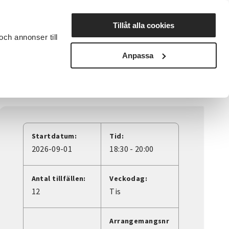
Lyssna
Tillåt alla cookies
och annonser till
rta studiecirkel
Cirkelledare
Nyheter
Avdelningar
Anpassa
Startdatum:
Tid:
2026-09-01
18:30 - 20:00
Antal tillfällen:
Veckodag:
12
Tis
Arrangemangsnr