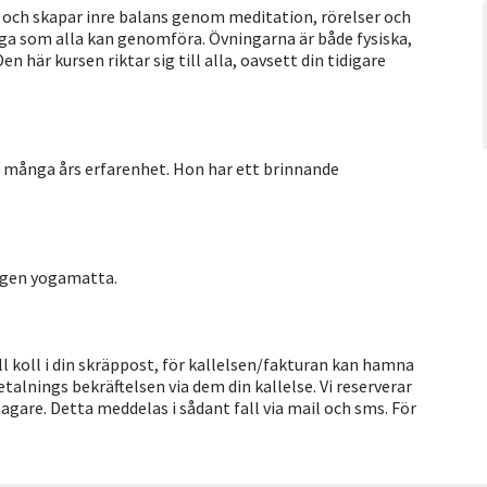
 och skapar inre balans genom meditation, rörelser och
oga som alla kan genomföra. Övningarna är både fysiska,
här kursen riktar sig till alla, oavsett din tidigare
r många års erfarenhet. Hon har ett brinnande
egen yogamatta.
Håll koll i din skräppost, för kallelsen/fakturan kan hamna
 betalnings bekräftelsen via dem din kallelse. Vi reserverar
tagare. Detta meddelas i sådant fall via mail och sms. För