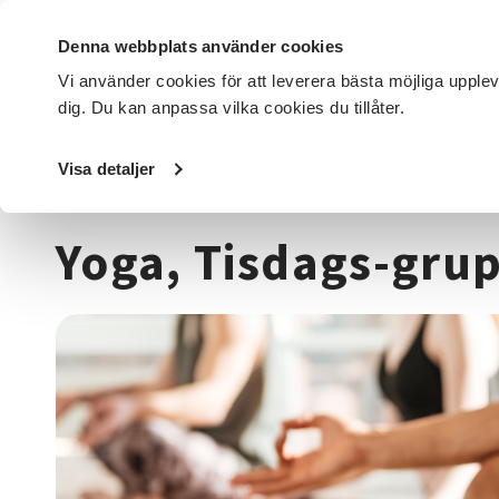
Denna webbplats använder cookies
Vi använder cookies för att leverera bästa möjliga upple
dig. Du kan anpassa vilka cookies du tillåter.
DET HÄR GÖR VI
FÖR DIG SOM
SÖK KURSER OCH EVENE
Visa detaljer
Startsida
/
Kurser och evenemang
/
Hälsa & välbefinnan
Yoga, Tisdags-gru