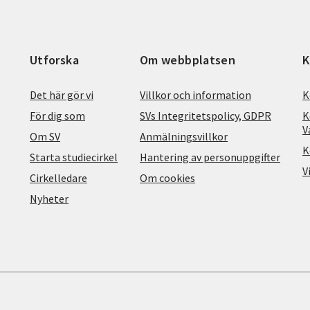
Utforska
Om webbplatsen
K
Det här gör vi
Villkor och information
K
För dig som
SVs Integritetspolicy, GDPR
K
V
Om SV
Anmälningsvillkor
K
Starta studiecirkel
Hantering av personuppgifter
V
Cirkelledare
Om cookies
Nyheter