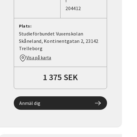
:
204412
Plats:
Studieförbundet Vuxenskolan
Skåneland, Kontinentgatan 2, 23142
Trelleborg
Visa på karta
1 375 SEK
Anmäl dig