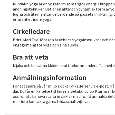
Kundaliniyoga är en yogaform som frigör energi i kroppen
andningstekniker. Det är en aktiv och dynamisk form av y
lugna och återhämtande beroende på passets inriktning. Den 
erfarenhet inom yoga.
Cirkelledare
Britt-Mari Frid Jönsson är utbildad yogainstruktör och ha
engagemang för yoga och sina elever.
Bra att veta
Mjuka och bekväma kläder är att rekommendera. Ta med 
Anmälningsinformation
För att spara på vår miljö skickar vi kallelser via e-post. 
där. Du får en kallelse till kursen. Betalar du via Klarna är
oss för att behöva ställa in cirklar med för få anmälda del
mer info kontakta gärna frida.schultz@sv.se