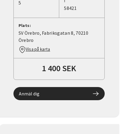
:
5
58421
Plats:
SV Örebro, Fabriksgatan 8, 70210
Örebro
Visa på karta
1 400 SEK
Anmäl dig