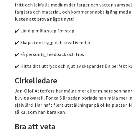
fritt och lekfullt medium där färger och vatten samspela
färglära och material, och kommer snabbt igång med at
lusten att prova något nytt!
✔️ Lär dig måla steg för steg
✔️ Skapa i en trygg och kreativ miljö
✔️ Få personlig feedback och tips
✔️ Hitta ditt uttryck och njut av skapandet En perfekt kur
Cirkelledare
Jan-Olof Atterfors har målat mer eller mindre sen han va
blivit akvarell. För ca 6 år sedan började han måla mer i
självlärd. Har haft flera utställningar på olika platser
så kul som han bara kan.
Bra att veta