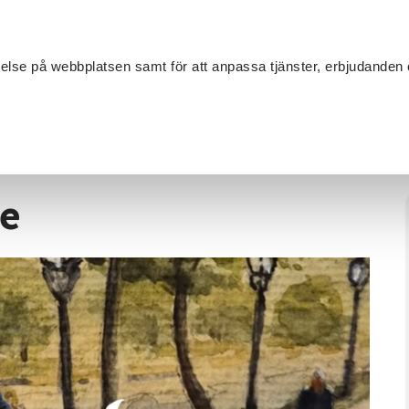
Sök
velse på webbplatsen samt för att anpassa tjänster, erbjudanden 
Om SV
Sta
MANG
kvarell - nybörjare
re