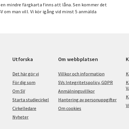
, en mindre färgkarta finns att låna. Sen kommer det
 om man vill. Vi kör igång vid minst 5 anmälda
Utforska
Om webbplatsen
K
Det här gör vi
Villkor och information
K
För dig som
SVs Integritetspolicy, GDPR
K
V
Om SV
Anmälningsvillkor
K
Starta studiecirkel
Hantering av personuppgifter
V
Cirkelledare
Om cookies
Nyheter