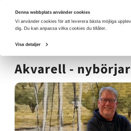
Denna webbplats använder cookies
Vi använder cookies för att leverera bästa möjliga upple
dig. Du kan anpassa vilka cookies du tillåter.
DET HÄR GÖR VI
FÖR DIG SOM
SÖK KURSER OCH EVENE
Visa detaljer
Startsida
/
Kurser och evenemang
/
Hantverk & konst
/
A
Akvarell - nybörja