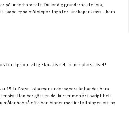
r på underbara sätt. Du lär dig grunderna i teknik,
t skapa egna målningar. Inga förkunskaper krävs – bara
s för dig som vill ge kreativiteten mer plats i livet!
r 15 år. Först i olja men under senare år har det bara
ntensivt. Han har gått en del kurser men är i övrigt helt
. Nu målar han så ofta han hinner med inställningen att ha