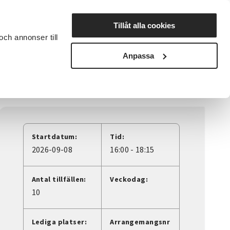
Lyssna
Tillåt alla cookies
och annonser till
rta studiecirkel
Cirkelledare
Nyheter
Avdelningar
Anpassa
Startdatum:
Tid:
2026-09-08
16:00 - 18:15
Antal tillfällen:
Veckodag:
10
Lediga platser:
Arrangemangsnr