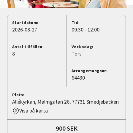
Nyheter
Avdelningar
Startdatum:
Tid:
2026-08-27
09:30 - 12:00
Lyssna
Antal tillfällen:
Veckodag:
8
Tors
Arrangemangsnr:
64430
Plats:
Allékyrkan, Malmgatan 26, 77731 Smedjebacken
Visa på karta
900 SEK