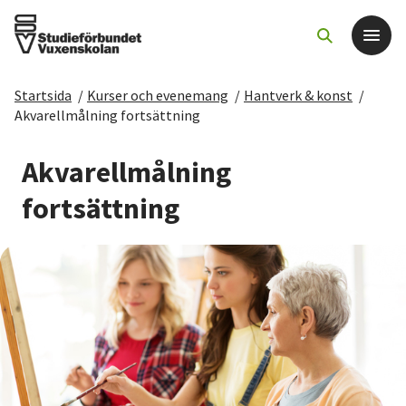
Startsida
/
Kurser och evenemang
/
Hantverk & konst
/
Det här gör vi
Akvarellmålning fortsättning
För dig som
Akvarellmålning
fortsättning
Sök kurser och evenemang
Om SV
Starta studiecirkel
Cirkelledare