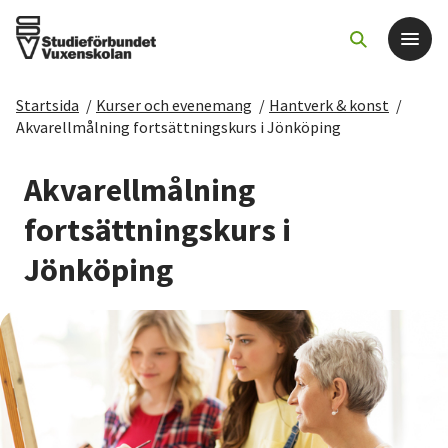
Startsida
/
Kurser och evenemang
/
Hantverk & konst
/
Det här gör vi
Akvarellmålning fortsättningskurs i Jönköping
För dig som
Akvarellmålning
fortsättningskurs i
Sök kurser och evenemang
Jönköping
Om SV
Starta studiecirkel
Cirkelledare