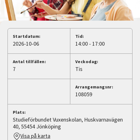
Nyheter
Avdelningar
Startdatum:
Tid:
2026-10-06
14:00 - 17:00
Lyssna
Antal tillfällen:
Veckodag:
7
Tis
Arrangemangsnr:
108059
Plats:
Studieförbundet Vuxenskolan, Huskvarnavägen
40, 55454 Jönköping
Visa på karta