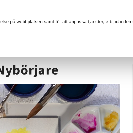
Sök
velse på webbplatsen samt för att anpassa tjänster, erbjudanden 
Om SV
Sta
MANG
kvarellmålning - Nybörjare
Nybörjare