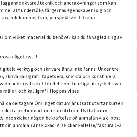
dläggande akvarellteknik och andra övningar som kan
 kommer att undersöka färgernas egenskaper i sig och
ljus, bildkomposition, perspektiv och träna
r om vilket material du behöver kan du få vägledning av
prova något nytt!
digitala verktyg och skrivare ännu inte fanns. Under tre
r, skriva kalligrafi, tapetsera, snickra och konstruera.
ion och kreativitet för det konstnärliga uttrycket kvar
 måleri och kalligrafi. Hoppas vi ses!
nmälda deltagare Om inget datum är utsatt startar kursen
r detta preliminärt och kan bli fram flyttat om vi
ätt inte skickar någon bekräftelse på anmälan via e-post
t din anmälan är skickad. Vi skickar kallelse/faktura 1-2