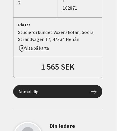
:
2
102871
Plats:
Studieförbundet Vuxenskolan, Södra
Strandvägen 17, 47334 Henån
Visa på karta
1 565 SEK
Anmäl dig
Din ledare