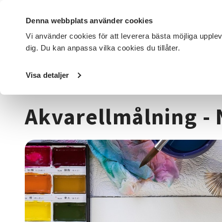
Denna webbplats använder cookies
Vi använder cookies för att leverera bästa möjliga upple
dig. Du kan anpassa vilka cookies du tillåter.
DET HÄR GÖR VI
FÖR DIG SOM
SÖK KURSER OCH EVENE
Visa detaljer
Startsida
/
Kurser och evenemang
/
Hantverk & konst
/
A
Akvarellmålning - 