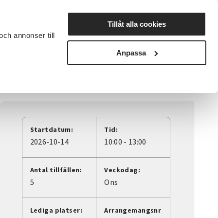
Lyssna
Tillåt alla cookies
och annonser till
rta studiecirkel
Cirkelledare
Nyheter
Avdelningar
Anpassa
Startdatum:
Tid:
2026-10-14
10:00 - 13:00
Antal tillfällen:
Veckodag:
5
Ons
Lediga platser:
Arrangemangsnr