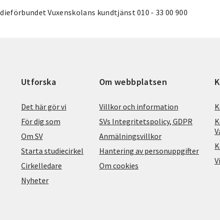
dieförbundet Vuxenskolans kundtjänst 010 - 33 00 900
Utforska
Om webbplatsen
K
Det här gör vi
Villkor och information
K
För dig som
SVs Integritetspolicy, GDPR
K
V
Om SV
Anmälningsvillkor
K
Starta studiecirkel
Hantering av personuppgifter
V
Cirkelledare
Om cookies
Nyheter