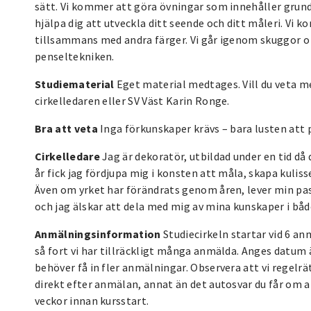
sätt. Vi kommer att göra övningar som innehåller grun
hjälpa dig att utveckla ditt seende och ditt måleri. Vi
tillsammans med andra färger. Vi går igenom skuggor o 
penseltekniken.
Studiematerial
Eget material medtages. Vill du veta me
cirkelledaren eller SV Väst Karin Ronge.
Bra att veta
Inga förkunskaper krävs – bara lusten att 
Cirkelledare
Jag är dekoratör, utbildad under en tid då 
år fick jag fördjupa mig i konsten att måla, skapa kulisse
Även om yrket har förändrats genom åren, lever min pass
och jag älskar att dela med mig av mina kunskaper i både
Anmälningsinformation
Studiecirkeln startar vid 6 a
så fort vi har tillräckligt många anmälda. Anges datum ä
behöver få in fler anmälningar. Observera att vi regelr
direkt efter anmälan, annat än det autosvar du får om at
veckor innan kursstart.