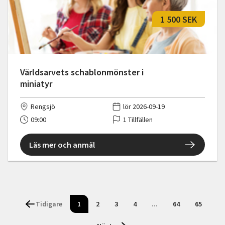
1 500 SEK
Världsarvets schablonmönster i
miniatyr
Rengsjö
lör 2026-09-19
09:00
1 Tillfällen
Läs mer och anmäl
Tidigare
1
2
3
4
...
64
65