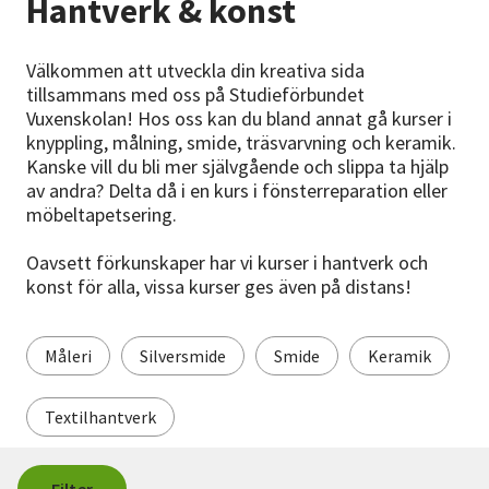
Hantverk & konst
Nyheter
Välkommen att utveckla din kreativa sida
Avdelningar
tillsammans med oss på Studieförbundet
Vuxenskolan! Hos oss kan du bland annat gå kurser i
knyppling, målning, smide, träsvarvning och keramik.
Lyssna
Kanske vill du bli mer självgående och slippa ta hjälp
av andra? Delta då i en kurs i fönsterreparation eller
möbeltapetsering.
Oavsett förkunskaper har vi kurser i hantverk och
konst för alla, vissa kurser ges även på distans!
Måleri
Silversmide
Smide
Keramik
Textilhantverk