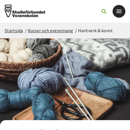
Startsida
/
Kurser och evenemang
/
Hantverk & konst
Det här gör vi
För dig som
Sök kurser och evenemang
Om SV
Starta studiecirkel
Cirkelledare