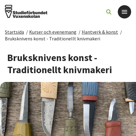
Startsida
/
Kurser och evenemang
/
Hantverk & konst
/
Det här gör vi
Bruksknivens konst - Traditionellt knivmakeri
För dig som
Bruksknivens konst -
Traditionellt knivmakeri
Sök kurser och evenemang
Om SV
Starta studiecirkel
Cirkelledare