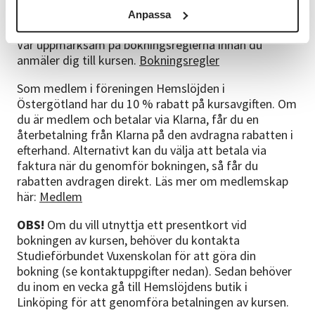
kring betalning och anmälan: Maila
Anpassa
ostergotland@sv.se
eller ring
013-314070
Var uppmärksam på bokningsreglerna innan du
anmäler dig till kursen.
Bokningsregler
Som medlem i föreningen Hemslöjden i
Östergötland har du 10 % rabatt på kursavgiften. Om
du är medlem och betalar via Klarna, får du en
återbetalning från Klarna på den avdragna rabatten i
efterhand. Alternativt kan du välja att betala via
faktura när du genomför bokningen, så får du
rabatten avdragen direkt. Läs mer om medlemskap
här:
Medlem
OBS!
Om du vill utnyttja ett presentkort vid
bokningen av kursen, behöver du kontakta
Studieförbundet Vuxenskolan för att göra din
bokning (se kontaktuppgifter nedan). Sedan behöver
du inom en vecka gå till Hemslöjdens butik i
Linköping för att genomföra betalningen av kursen.