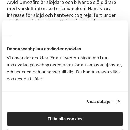
Arvid Umegård är slöjdare och blivande slöjdlärare
med särskilt intresse för knivmakeri. Hans stora
intresse för slöjd och hantverk tog rejäl fart under
studierna på Linköpings Universitet. Under
studietiden på slöjdlärarprogrammet har han
förvärvat sig en mängd olika hantverkskunskaper,
men fastnade speciellt för knivtillverkning.
Denna webbplats använder cookies
Material
Vi använder cookies för att leverera bästa möjliga
Kostnaden för material betalas på plats. Kostnaden
upplevelse på webbplatsen samt för att anpassa tjänster,
kan variera lite beroende på vad du väljer för knivblad
erbjudanden och annonser till dig. Du kan anpassa vilka
och skaftmaterial.
cookies du tillåter.
Förkunskapskrav
Inga förkunskaper krävs för att delta vid
Visa detaljer
kurstillfället.
Bokning och betalning
Tillåt alla cookies
Kontakta Studieförbundet Vuxenskolan för frågor