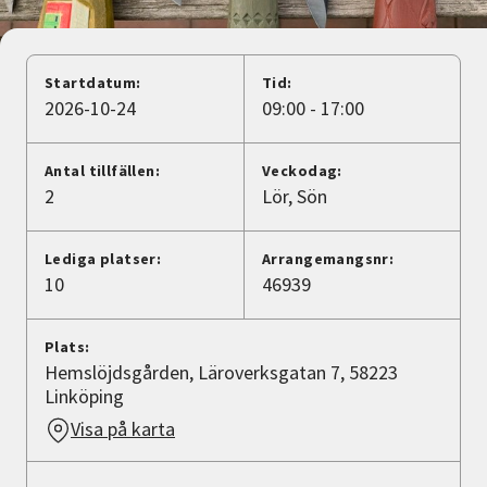
Nyheter
Avdelningar
Startdatum:
Tid:
2026-10-24
09:00 - 17:00
Lyssna
Antal tillfällen:
Veckodag:
2
Lör
Sön
Lediga platser:
Arrangemangsnr:
10
46939
Plats:
Hemslöjdsgården, Läroverksgatan 7, 58223
Linköping
Visa på karta