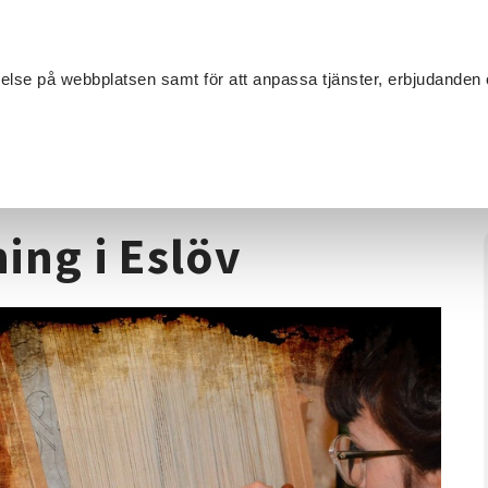
Sök
velse på webbplatsen samt för att anpassa tjänster, erbjudanden 
Om SV
Sta
MANG
xperimentell vävning i Eslöv
ing i Eslöv