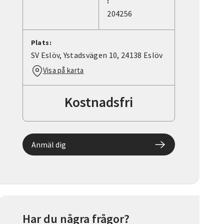
:
204256
Plats:
SV Eslöv, Ystadsvägen 10, 24138 Eslöv
Visa på karta
Kostnadsfri
Anmäl dig
Har du några frågor?