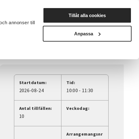
Lyssna
Tillåt alla cookies
och annonser till
rta studiecirkel
Cirkelledare
Nyheter
Avdelningar
Anpassa
Startdatum:
Tid:
2026-08-24
10:00 - 11:30
Antal tillfällen:
Veckodag:
10
Arrangemangsnr