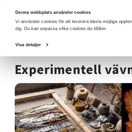
Denna webbplats använder cookies
Vi använder cookies för att leverera bästa möjliga upple
dig. Du kan anpassa vilka cookies du tillåter.
DET HÄR GÖR VI
FÖR DIG SOM
SÖK KURSER OCH EVENE
Visa detaljer
Startsida
/
Kurser och evenemang
/
Hantverk & konst
/
E
Experimentell vävn