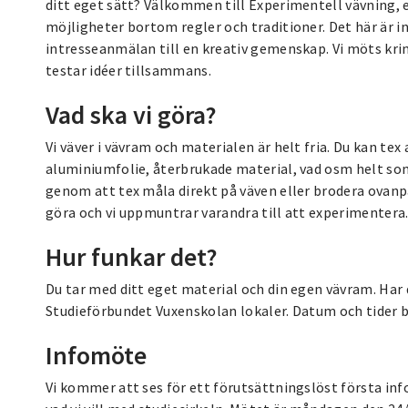
ditt eget sätt? Välkommen till Experimentell vävning, e
möjligheter bortom regler och traditioner. Det här är in
intresseanmälan till en kreativ gemenskap. Vi möts kri
testar idéer tillsammans.
Vad ska vi göra?
Vi väver i vävram och materialen är helt fria. Du kan tex 
aluminiumfolie, återbrukade material, vad osm helt som 
genom att tex måla direkt på väven eller brodera ovanpå
göra och vi uppmuntrar varandra till att experimentera
Hur funkar det?
Du tar med ditt eget material och din egen vävram. Har du
Studieförbundet Vuxenskolan lokaler. Datum och tider 
Infomöte
Vi kommer att ses för ett förutsättningslöst första in