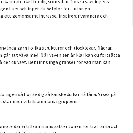
n kamratcirkel för dig som vill utforska vävningens
gen kurs och inget du betalar för – utan en
ng ett gemensamt intresse, inspirerar varandra och
använda garn i olika strukturer och tjocklekar, fjädrar,
går att väva med. När väven sen är klar kan du fortsätta
 det du vävt. Det finns inga gränser för vad man kan
.
 ingen så hör av dig så kanske du kan få låna. Vi ses på
bestämmer vi tillsammans i gruppen.
fomöte där vi tillsammans sätter tonen för träffarna och