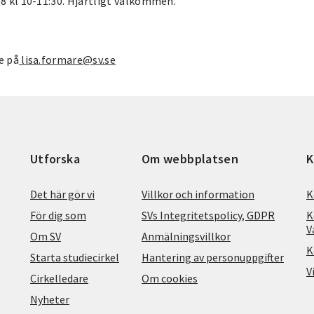
/8 kl 10-11:30. Hjärtligt välkommen.
e på
lisa.formare@sv.se
Utforska
Om webbplatsen
K
Det här gör vi
Villkor och information
K
För dig som
SVs Integritetspolicy, GDPR
K
V
Om SV
Anmälningsvillkor
K
Starta studiecirkel
Hantering av personuppgifter
V
Cirkelledare
Om cookies
Nyheter