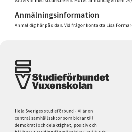
vad vi vill med studiecirkeln. Mötet är måndagen den 24
Anmälningsinformation
Anmäl dig här på sidan. Vid frågor kontakta Lisa Formar
Hela Sveriges studieförbund - Vi är en
central samhällsaktör som bidrar till
demokrati och delaktighet, positiv och
hållbar utveckling för människor, miljö och