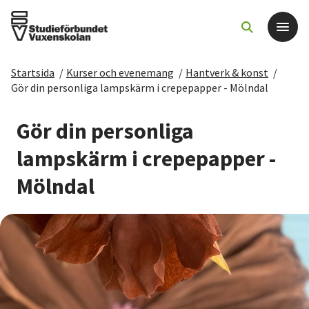
Startsida
/
Kurser och evenemang
/
Hantverk & konst
/
Det här gör vi
Gör din personliga lampskärm i crepepapper - Mölndal
För dig som
Gör din personliga
lampskärm i crepepapper -
Sök kurser och evenemang
Mölndal
Om SV
Starta studiecirkel
Cirkelledare