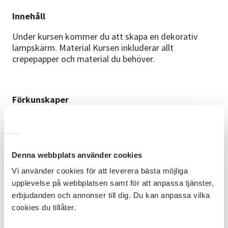
Innehåll
Under kursen kommer du att skapa en dekorativ
lampskärm. Material Kursen inkluderar allt
crepepapper och material du behöver.
Förkunskaper
Inga förkunskaper krävs.
Denna webbplats använder cookies
Plats
Vi använder cookies för att leverera bästa möjliga
Studieförbundet Vuxenskolan Mölndal, Pixbovägen 5.
upplevelse på webbplatsen samt för att anpassa tjänster,
erbjudanden och annonser till dig. Du kan anpassa vilka
cookies du tillåter.
Kursledare