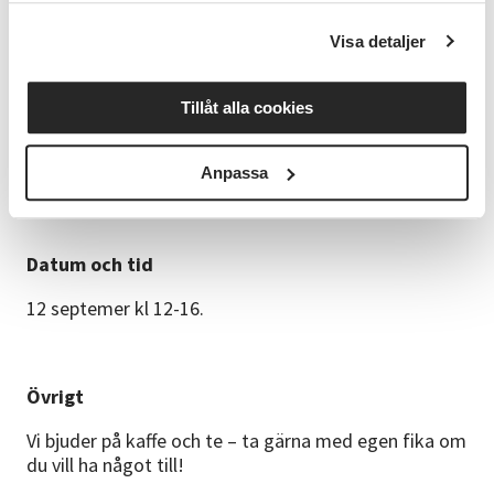
Tova Sundström är en kreativ pysslare och
Visa detaljer
hantverkare ut i fingerspetsarna och delar med sig av
sina bästa tips och trix för att du ska lyckas med ditt
projekt. Kursen passar både nybörjare och dig med
Tillåt alla cookies
tidigare erfarenhet av pyssel och hantverk. Gå gärna
in på hennes Instagramkonto för inspiration:
Anpassa
@tova_pa_johanneberg
Datum och tid
12 septemer kl 12-16.
Övrigt
Vi bjuder på kaffe och te – ta gärna med egen fika om
du vill ha något till!