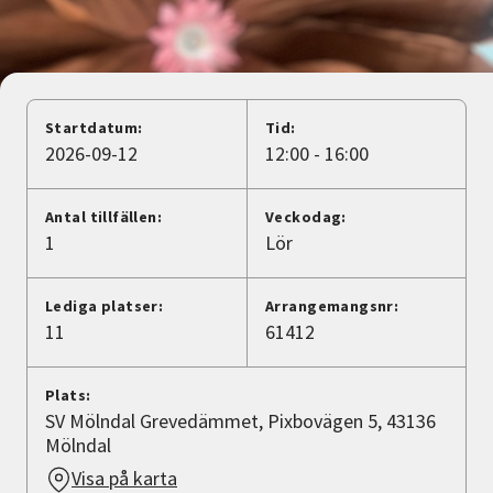
Nyheter
Avdelningar
Startdatum:
Tid:
2026-09-12
12:00 - 16:00
Lyssna
Antal tillfällen:
Veckodag:
1
Lör
Lediga platser:
Arrangemangsnr:
11
61412
Plats:
SV Mölndal Grevedämmet, Pixbovägen 5, 43136
Mölndal
Visa på karta