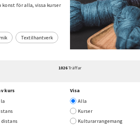
 konst för alla, vissa kurser
mik
Textilhantverk
1026
Träffar
av kurs
Visa
lla
Alla
istans
Kurser
j distans
Kulturarrangemang