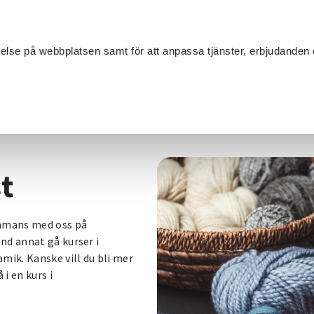
Sök
velse på webbplatsen samt för att anpassa tjänster, erbjudanden 
Om SV
Sta
MANG
t
ammans med oss på
nd annat gå kurser i
mik. Kanske vill du bli mer
i en kurs i