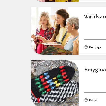
Fengersfors
Världsar
Figeholm
Fjällbacka
Fjärdhundra
Rengsjö
Floda
Fornåsa
Smygmas
Frösön
Funäsdalen
Färjestaden
Föllinge
Rydal