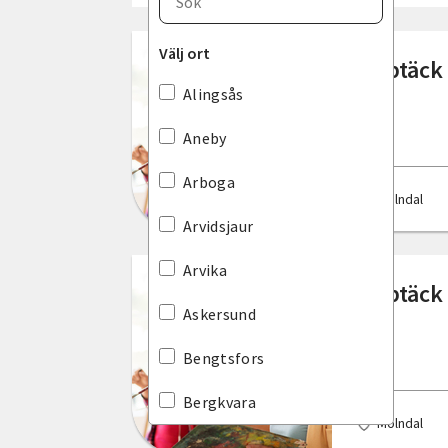
Blekinge län
Välj ort
Upptäck 
Dalarnas län
Alingsås
Gotlands län
Aneby
Gävleborgs län
Arboga
Mölndal
Hallands län
Arvidsjaur
Jämtlands län
Arvika
Upptäck 
Jönköpings län
Askersund
Kalmar län
Bengtsfors
Kronobergs län
Bergkvara
Mölndal
Norrbottens län
Bjuv