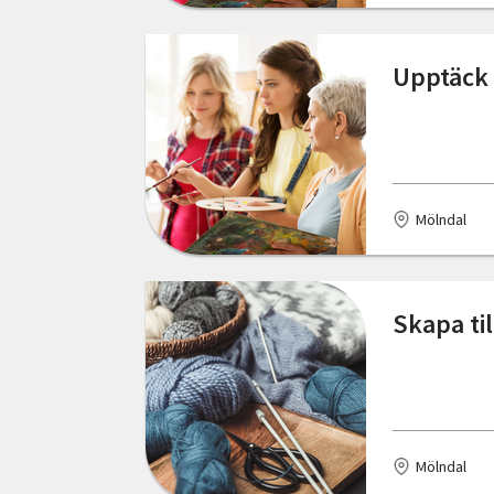
Skåne län
Bodafors
Upptäck 
Stockholms län
Boden
Södermanlands län
Bohus
Uppsala län
Bollnäs
Mölndal
Värmlands län
Borlänge
Västerbottens län
Borås
Skapa ti
Västernorrlands län
Bromma
Västmanlands län
Brösarp
Västra Götalands län
Bålsta
Örebro län
Mölndal
Dalum