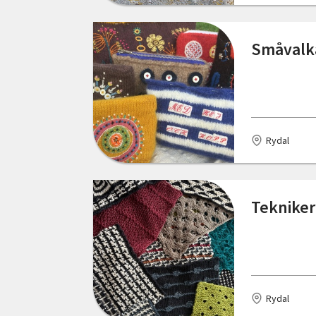
Gotland
Grillby
Småvalk
Gränna
Gällivare
Gävle
Rydal
Göteborg
Götene
Tekniker
Halmstad
Hammarstrand
Haparanda
Rydal