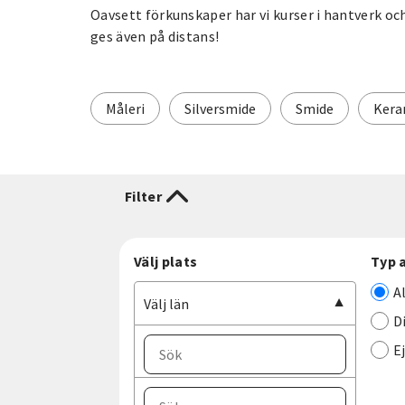
Oavsett förkunskaper har vi kurser i hantverk och
ges även på distans!
Måleri
Silversmide
Smide
Kera
Filter
Välj plats
Typ 
A
Välj län
D
E
Välj ort
Välj län