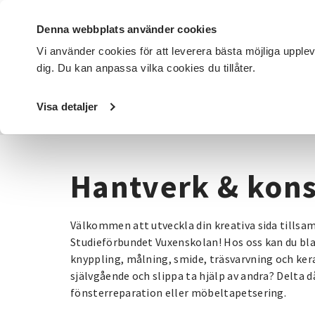
Denna webbplats använder cookies
Vi använder cookies för att leverera bästa möjliga upple
dig. Du kan anpassa vilka cookies du tillåter.
DET HÄR GÖR VI
FÖR DIG SOM
SÖK KURSER OCH EVENE
Visa detaljer
Startsida
/
Kurser och evenemang
/
Hantverk & konst
Hantverk & kons
Välkommen att utveckla din kreativa sida tills
Studieförbundet Vuxenskolan! Hos oss kan du bla
knyppling, målning, smide, träsvarvning och kera
självgående och slippa ta hjälp av andra? Delta då 
fönsterreparation eller möbeltapetsering.