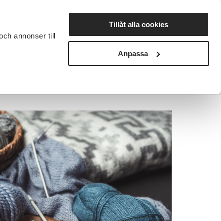
Lyssna
Tillåt alla cookies
och annonser till
rta studiecirkel
Cirkelledare
Nyheter
Avdelningar
Anpassa