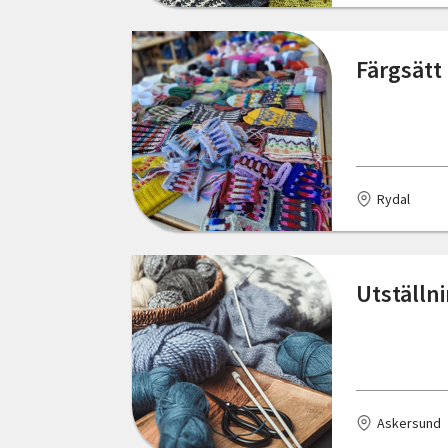
Hede
Hedemora
Färgsätt 
Hemse
Henån
Hjälteby
Rydal
Hudiksvall
Hultsfred
Utställn
Hunnebostrand
Huskvarna
Hyltebruk
Askersund