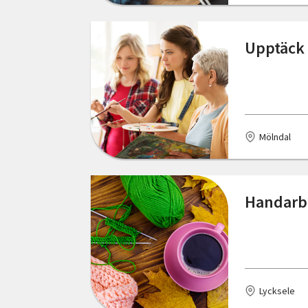
Östergötlands län
Delsbo
Upptäck 
Edsbruk
Eksjö
Emmaboda
Mölndal
Enköping
Enviken
Handarbe
Eskilstuna
Eslöv
Falkenberg
Lycksele
Falun