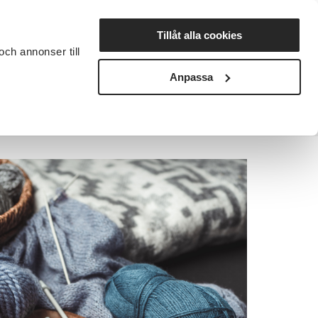
Lyssna
Tillåt alla cookies
och annonser till
rta studiecirkel
Cirkelledare
Nyheter
Avdelningar
Anpassa