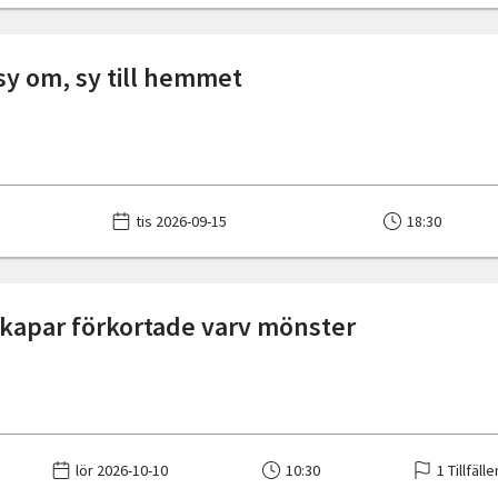
 sy om, sy till hemmet
tis 2026-09-15
18:30
skapar förkortade varv mönster
lör 2026-10-10
10:30
1 Tillfälle