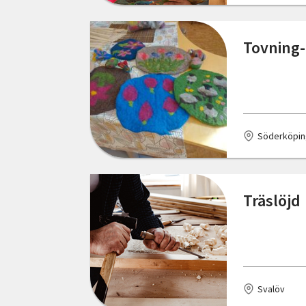
Skåne län
Bodafors
Tovning- 
Stockholms län
Boden
Södermanlands län
Bohus
Uppsala län
Bollnäs
Söderköpin
Värmlands län
Borlänge
Västerbottens län
Borås
Träslöjd
Västernorrlands län
Bromma
Västmanlands län
Brösarp
Västra Götalands län
Burgsvik
Örebro län
Svalöv
Bålsta