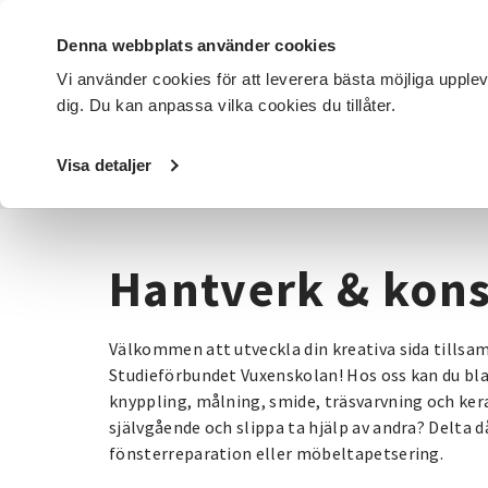
Denna webbplats använder cookies
Vi använder cookies för att leverera bästa möjliga upple
dig. Du kan anpassa vilka cookies du tillåter.
DET HÄR GÖR VI
FÖR DIG SOM
SÖK KURSER OCH EVENE
Visa detaljer
Startsida
/
Kurser och evenemang
/
Hantverk & konst
Hantverk & kons
Välkommen att utveckla din kreativa sida tills
Studieförbundet Vuxenskolan! Hos oss kan du bla
knyppling, målning, smide, träsvarvning och kera
självgående och slippa ta hjälp av andra? Delta då 
fönsterreparation eller möbeltapetsering.