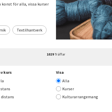
 konst för alla, vissa kurser
mik
Textilhantverk
1029
Träffar
av kurs
Visa
lla
Alla
istans
Kurser
j distans
Kulturarrangemang