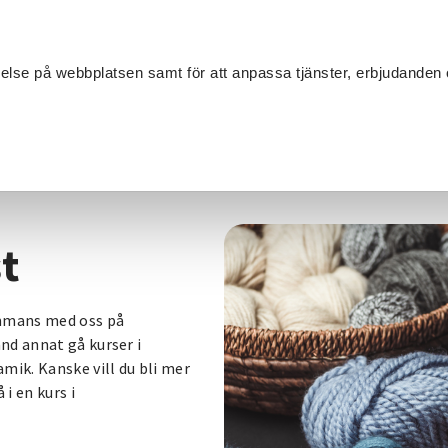
Sök
velse på webbplatsen samt för att anpassa tjänster, erbjudanden 
Om SV
Sta
MANG
t
ammans med oss på
nd annat gå kurser i
mik. Kanske vill du bli mer
i en kurs i