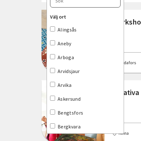
Blekinge län
Välj ort
Workshop
Dalarnas län
Alingsås
Gotlands län
Aneby
Gävleborgs län
Arboga
Bodafors
Hallands län
Arvidsjaur
Jämtlands län
Arvika
Kreativa
Jönköpings län
Askersund
Kalmar län
Bengtsfors
Kronobergs län
Bergkvara
Kinna
Norrbottens län
Bjuv