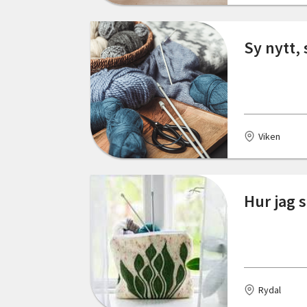
Östergötlands län
Dalum
Sy nytt,
Delsbo
Edsbruk
Eksjö
Viken
Emmaboda
Enköping
Hur jag 
Enviken
Eskilstuna
Eslöv
Rydal
Falkenberg