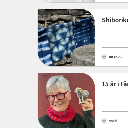
Falun
Shiborik
Fengersfors
Figeholm
Fjällbacka
Burgsvik
Fjärdhundra
Floda
15 år i F
Fornåsa
Frösön
Funäsdalen
Färjestaden
Rydal