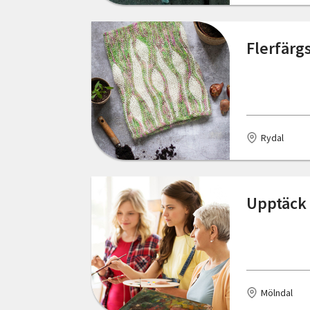
Föllinge
Gotland
Flerfärg
Grillby
Gränna
Gällivare
Rydal
Gävle
Göteborg
Upptäck 
Götene
Halmstad
Haparanda
Mölndal