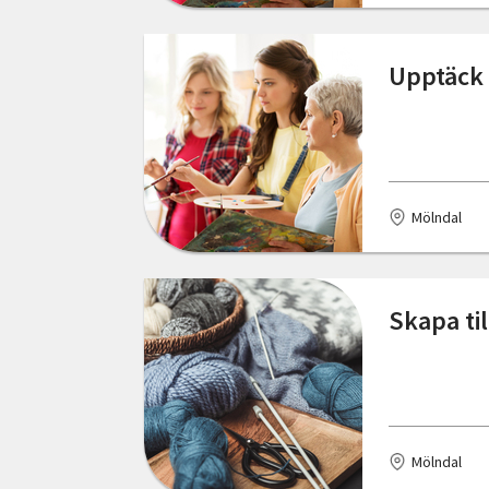
Hede
Hedemora
Upptäck 
Hemse
Henån
Hjälteby
Mölndal
Hudiksvall
Hultsfred
Skapa ti
Hunnebostrand
Huskvarna
Hyltebruk
Mölndal