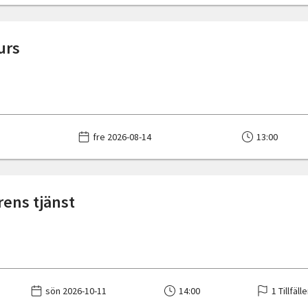
urs
fre 2026-08-14
13:00
årens tjänst
sön 2026-10-11
14:00
1 Tillfäll