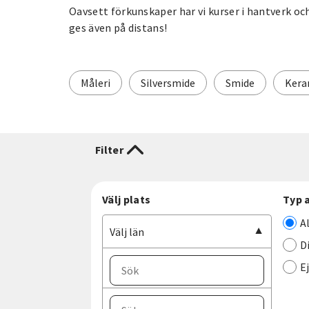
Oavsett förkunskaper har vi kurser i hantverk och
ges även på distans!
Måleri
Silversmide
Smide
Kera
Filter
Välj plats
Typ 
A
Välj län
D
E
Välj ort
Välj län