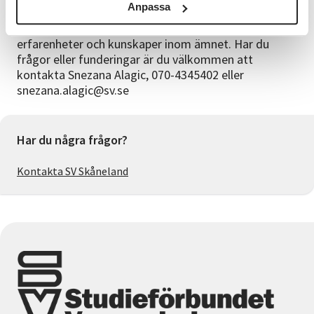
Anpassa
Detta är en kamratcirkel, vilket innebär att det inte
finns någon formell ledare. Alla bidrar med sina egna
erfarenheter och kunskaper inom ämnet. Har du
frågor eller funderingar är du välkommen att
kontakta Snezana Alagic, 070-4345402 eller
snezana.alagic@sv.se
Har du några frågor?
Kontakta SV Skåneland