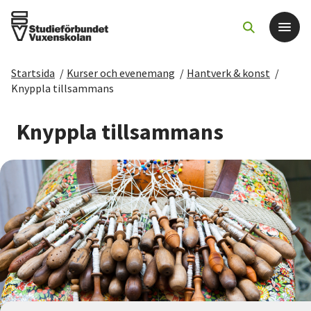
Startsida
/
Kurser och evenemang
/
Hantverk & konst
/
Det här gör vi
Knyppla tillsammans
För dig som
Knyppla tillsammans
Sök kurser och evenemang
Om SV
Starta studiecirkel
Cirkelledare