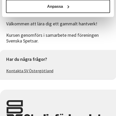
nybörjare och behöver låna dyna eller mönster,
kontakta gärna Jeanette innan kursstart så hon kan
Anpassa
förbereda.
Välkommen att lära dig ett gammalt hantverk!
Kursen genomförs i samarbete med föreningen
Svenska Spetsar.
Har du några frågor?
Kontakta SV Östergötland