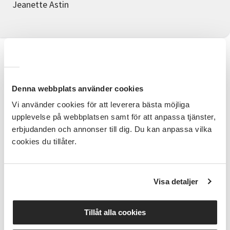
Jeanette Astin
Information
Knyppling är ett anrikt och vackert hantverk med
Denna webbplats använder cookies
stark historisk förankring i Östergötland.
Vi använder cookies för att leverera bästa möjliga
upplevelse på webbplatsen samt för att anpassa tjänster,
Knyppling är inte bara spetsar – utan motiv, bilder,
halsdukar och mycket mer. Lär dig att knyppla från
erbjudanden och annonser till dig. Du kan anpassa vilka
grunden eller fortsätt där du är. Vi använder alla sorts
cookies du tillåter.
mönster och även friknyppling. Det finns dynor och
pinnar att låna.
Visa detaljer
Vår ledare Jeanette Astin har en betydande
erfarenhet av knyppling, där hon har jobbat med
mönsterkonstruktion och deltagit i ett stort antal av
Tillåt alla cookies
föreningen Svenska Spetsars kurser. Om du är