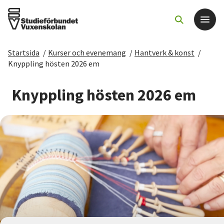
Startsida
/
Kurser och evenemang
/
Hantverk & konst
/
Det här gör vi
Knyppling hösten 2026 em
För dig som
Knyppling hösten 2026 em
Sök kurser och evenemang
Om SV
Starta studiecirkel
Cirkelledare