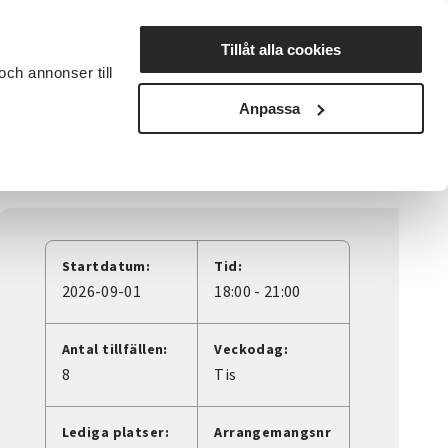
Lyssna
Tillåt alla cookies
och annonser till
rta studiecirkel
Cirkelledare
Nyheter
Avdelningar
Anpassa
Startdatum:
Tid:
2026-09-01
18:00 - 21:00
Antal tillfällen:
Veckodag:
8
Tis
Lediga platser:
Arrangemangsnr