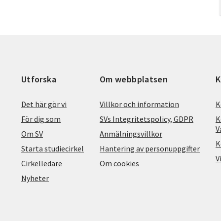
Utforska
Om webbplatsen
K
Det här gör vi
Villkor och information
K
För dig som
SVs Integritetspolicy, GDPR
K
V
Om SV
Anmälningsvillkor
K
Starta studiecirkel
Hantering av personuppgifter
V
Cirkelledare
Om cookies
Nyheter