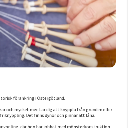
storisk förankring i Östergötland.
ukar och mycket mer. Lär dig att knyppla från grunden eller
 friknyppling. Det finns dynor och pinnar att låna.
v knyppling, där hon har jobbat med mönsterkonstruktion