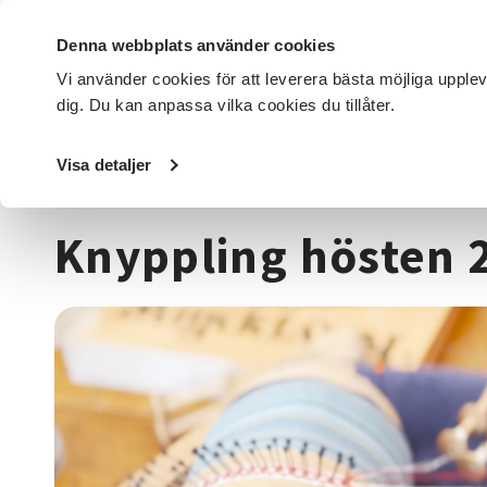
Denna webbplats använder cookies
Vi använder cookies för att leverera bästa möjliga upple
dig. Du kan anpassa vilka cookies du tillåter.
DET HÄR GÖR VI
FÖR DIG SOM
SÖK KURSER OCH EVENE
Visa detaljer
Startsida
/
Kurser och evenemang
/
Hantverk & konst
/
K
Knyppling hösten 2