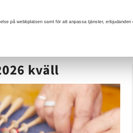
Sök
velse på webbplatsen samt för att anpassa tjänster, erbjudanden 
Om SV
Sta
MANG
nyppling hösten 2026 kväll
026 kväll