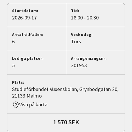
Nyheter
Startdatum:
Tid:
2026-09-17
18:00 - 20:30
Avdelningar
Antal tillfällen:
Veckodag:
6
Tors
Lyssna
Lediga platser:
Arrangemangsnr:
5
301953
Plats:
Studieförbundet Vuxenskolan, Grynbodgatan 20,
21133 Malmö
Visa på karta
1 570 SEK