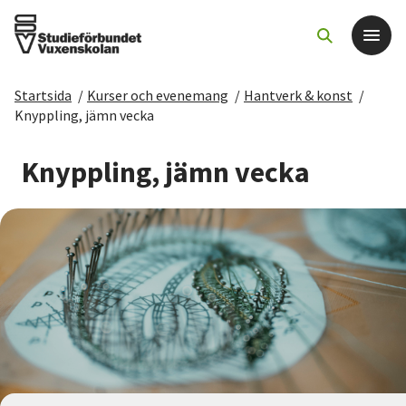
Startsida
/
Kurser och evenemang
/
Hantverk & konst
/
Det här gör vi
Knyppling, jämn vecka
För dig som
Knyppling, jämn vecka
Sök kurser och evenemang
Om SV
Starta studiecirkel
Cirkelledare