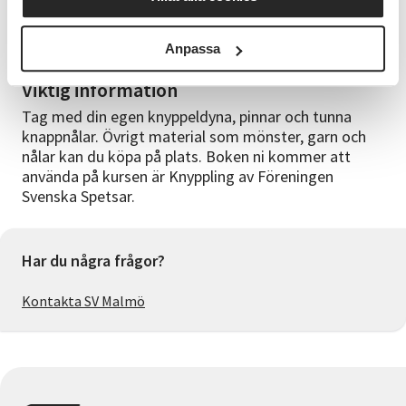
Lena Lundström har knypplat både Vadstena och
Skånskt ända sedan ungdomen. Hon har gått kurser
och hållit kurser under många år.
Anpassa
Viktig information
Tag med din egen knyppeldyna, pinnar och tunna
knappnålar. Övrigt material som mönster, garn och
nålar kan du köpa på plats. Boken ni kommer att
använda på kursen är Knyppling av Föreningen
Svenska Spetsar.
Har du några frågor?
Kontakta SV Malmö