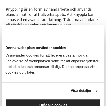
Knyppling är en form av handarbete och används
bland annat för att tillverka spets. Att knyppla kan
liknas vid en avancerad flätning. Trådarna är lindade
på särskilda spolar och knyppelpinnar.
Kursinnehåll
Vi använder en knyppeldyna med rulle där mönster
och garn fästes. Vi börjar med Vadstenaknyppling
Denna webbplats använder cookies
men kan också komma att beröra Skånsk knyppling.
Vi använder cookies för att leverera bästa möjliga
Traditionellt knypplar men med lingarn i olika
upplevelse på webbplatsen samt för att anpassa tjänster,
grovlekar.
erbjudanden och annonser till dig. Du kan anpassa vilka
cookies du tillåter.
Förkunskap
Denna kurs passar för er som är nybörjare och även
för dig som har knypplat Vadstena eller Skånsk
knyppling.
Visa detaljer
Kursledare
Tillåt alla cookies