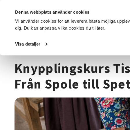
Denna webbplats använder cookies
Vi använder cookies för att leverera bästa möjliga upple
dig. Du kan anpassa vilka cookies du tillåter.
DET HÄR GÖR VI
FÖR DIG SOM
SÖK KURSER OCH EVENE
Visa detaljer
Startsida
/
Kurser och evenemang
/
Hantverk & konst
/
K
Knypplingskurs Ti
Från Spole till Spe