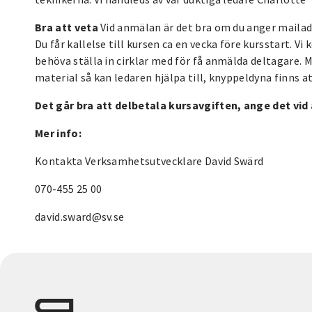
Bra att veta
Vid anmälan är det bra om du anger mailadr
Du får kallelse till kursen ca en vecka före kursstart. Vi
behöva ställa in cirklar med för få anmälda deltagare. Ma
material så kan ledaren hjälpa till, knyppeldyna finns at
Det går bra att delbetala kursavgiften, ange det vi
Mer info:
Kontakta Verksamhetsutvecklare David Swärd
070-455 25 00
david.sward@sv.se