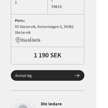
:
1
59610
Plats:
SV Västervik, Kolonivägen 5, 59361
Västervik
Visa på karta
1 190 SEK
Anmäl dig
Din ledare