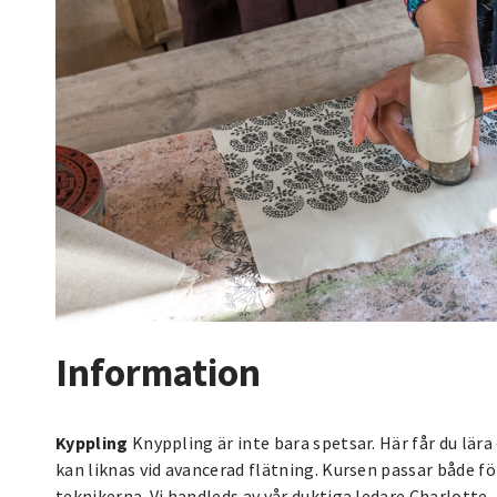
Information
Kyppling
Knyppling är inte bara spetsar. Här får du lär
kan liknas vid avancerad flätning. Kursen passar både f
teknikerna. Vi handleds av vår duktiga ledare Charlotte