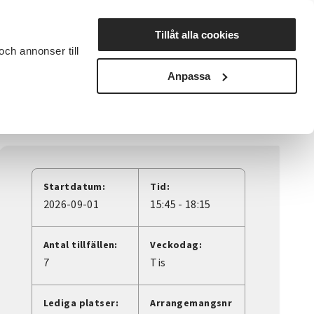
Lyssna
Tillåt alla cookies
och annonser till
rta studiecirkel
Cirkelledare
Nyheter
Avdelningar
Anpassa
Startdatum:
Tid:
2026-09-01
15:45 - 18:15
Antal tillfällen:
Veckodag:
7
Tis
Lediga platser:
Arrangemangsnr