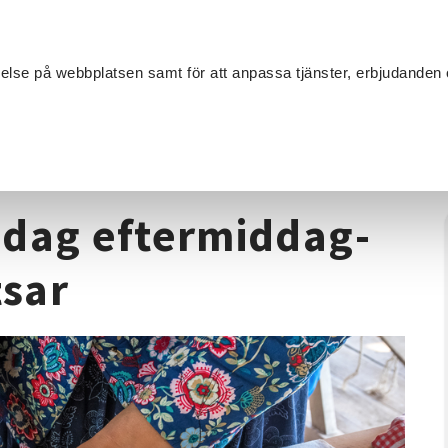
Sök
velse på webbplatsen samt för att anpassa tjänster, erbjudanden 
Om SV
Sta
MANG
nypplingskurs Tisdag eftermiddag- Från Spole till Spetsar
sdag eftermiddag-
tsar