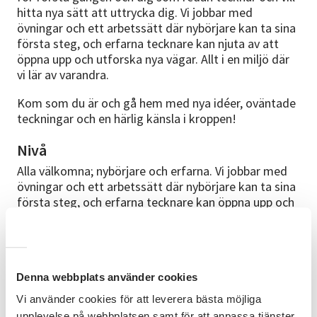
hitta nya sätt att uttrycka dig. Vi jobbar med
övningar och ett arbetssätt där nybörjare kan ta sina
första steg, och erfarna tecknare kan njuta av att
öppna upp och utforska nya vägar. Allt i en miljö där
vi lär av varandra.
Kom som du är och gå hem med nya idéer, oväntade
teckningar och en härlig känsla i kroppen!
Nivå
Alla välkomna; nybörjare och erfarna. Vi jobbar med
övningar och ett arbetssätt där nybörjare kan ta sina
första steg, och erfarna tecknare kan öppna upp och
utforska nya vägar. Allt i en miljö där vi lär av
varandra.
Kursmaterial
Denna webbplats använder cookies
Ta med ditt eget material – det du helst ritar med.
Vi använder cookies för att leverera bästa möjliga
Materialinformation kommer med kallelsen. Modell 3
studietimmar (dvs 2 timmar 15 minuter) ingår i
upplevelse på webbplatsen samt för att anpassa tjänster,