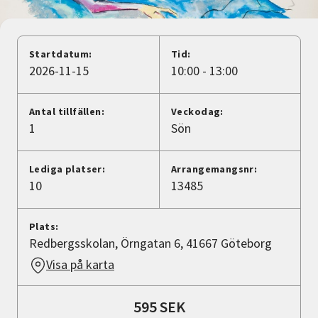
Nyheter
Avdelningar
Startdatum:
Tid:
2026-11-15
10:00 - 13:00
Lyssna
Antal tillfällen:
Veckodag:
1
Sön
Lediga platser:
Arrangemangsnr:
10
13485
Plats:
Redbergsskolan, Örngatan 6, 41667 Göteborg
Visa på karta
595 SEK