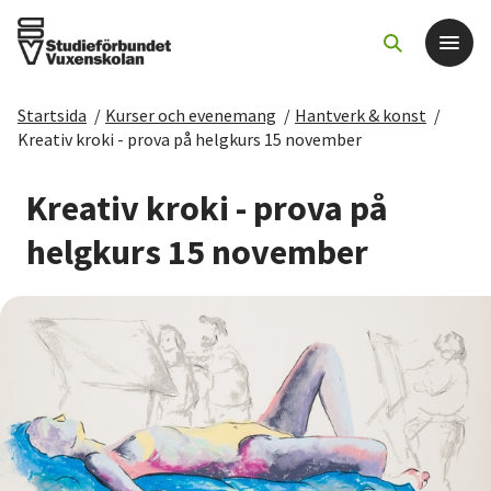
Startsida
/
Kurser och evenemang
/
Hantverk & konst
/
Det här gör vi
Kreativ kroki - prova på helgkurs 15 november
För dig som
Kreativ kroki - prova på
helgkurs 15 november
Sök kurser och evenemang
Om SV
Starta studiecirkel
Cirkelledare