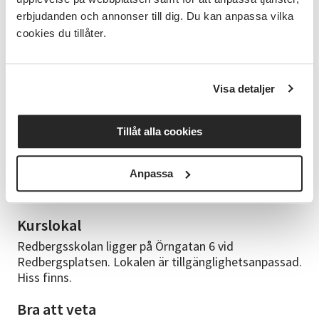
kursen.
erbjudanden och annonser till dig. Du kan anpassa vilka
cookies du tillåter.
Kursledare
Marçal Morell är konstnär och designer med en
magisterexamen inom fri konst från Barcelonas
Visa detaljer
Universitet. Han har stor passion för kroki och att
teckna med levande modell. Genom åren har han
utvecklat en unik metod som inkluderar en blandning
Tillåt alla cookies
av traditionella och moderna tekniker. Denna metod
syftar till att ge deltagarna en känsla av frihet och
Anpassa
tillit när de utforskar konsten att teckna med
levande modell.
Kurslokal
Redbergsskolan ligger på Örngatan 6 vid
Redbergsplatsen. Lokalen är tillgänglighetsanpassad.
Hiss finns.
Bra att veta