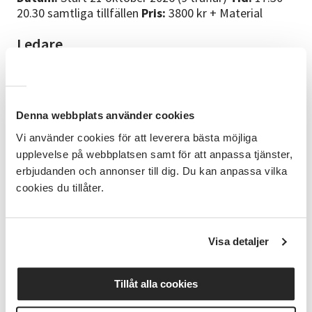
20.30 samtliga tillfällen
Pris:
3800 kr + Material
Ledare
Kalle Bergstedt började arbeta med läderhantverk
2017 på Jonssons Sadelmakeri i Opphem och
utbildade sig vidare till väskmakare genom Stiftelsen
Hantverk och Utbildning. Han har bred erfarenhet av
Denna webbplats använder cookies
olika tekniker och nischer inom hantverket och har
Vi använder cookies för att leverera bästa möjliga
dessutom hållit i flera kurser. Det som fascinerar
upplevelse på webbplatsen samt för att anpassa tjänster,
Kalle med läder är materialets imponerande
mångsidighet och hållbarhet – egenskaper som gjort
erbjudanden och annonser till dig. Du kan anpassa vilka
att det har följt människan genom årtusenden och
cookies du tillåter.
fortfarande är lika relevant idag.
Förkunskapskrav
Visa detaljer
Inga särskilda förkunskaper krävs för att delta vid
kurstillfället.
Tillåt alla cookies
Material