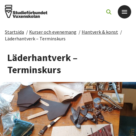
Startsida
/
Kurser och evenemang
/
Hantverk & konst
/
Det här gör vi
Läderhantverk – Terminskurs
För dig som
Läderhantverk –
Terminskurs
Sök kurser och evenemang
Om SV
Starta studiecirkel
Cirkelledare