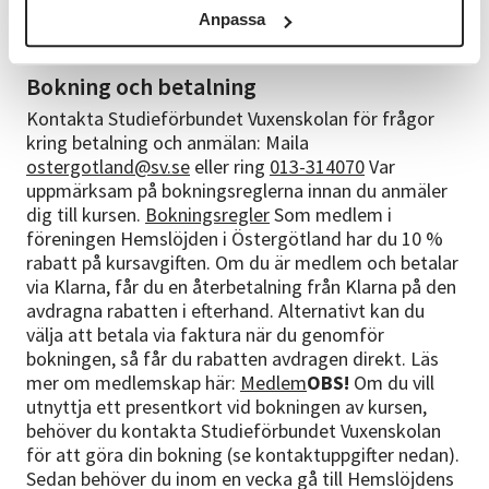
Kostnaden för material tillkommer och är beroende
Anpassa
på du väljer att skapa under kursens gång.
Bokning och betalning
Kontakta Studieförbundet Vuxenskolan för frågor
kring betalning och anmälan: Maila
ostergotland@sv.se
eller ring
013-314070
Var
uppmärksam på bokningsreglerna innan du anmäler
dig till kursen.
Bokningsregler
Som medlem i
föreningen Hemslöjden i Östergötland har du 10 %
rabatt på kursavgiften. Om du är medlem och betalar
via Klarna, får du en återbetalning från Klarna på den
avdragna rabatten i efterhand. Alternativt kan du
välja att betala via faktura när du genomför
bokningen, så får du rabatten avdragen direkt. Läs
mer om medlemskap här:
Medlem
OBS!
Om du vill
utnyttja ett presentkort vid bokningen av kursen,
behöver du kontakta Studieförbundet Vuxenskolan
för att göra din bokning (se kontaktuppgifter nedan).
Sedan behöver du inom en vecka gå till Hemslöjdens