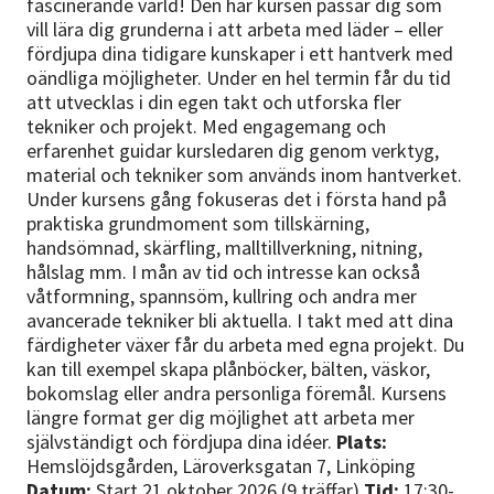
fascinerande värld! Den här kursen passar dig som
vill lära dig grunderna i att arbeta med läder – eller
fördjupa dina tidigare kunskaper i ett hantverk med
oändliga möjligheter. Under en hel termin får du tid
att utvecklas i din egen takt och utforska fler
tekniker och projekt. Med engagemang och
erfarenhet guidar kursledaren dig genom verktyg,
material och tekniker som används inom hantverket.
Under kursens gång fokuseras det i första hand på
praktiska grundmoment som tillskärning,
handsömnad, skärfling, malltillverkning, nitning,
hålslag mm. I mån av tid och intresse kan också
våtformning, spannsöm, kullring och andra mer
avancerade tekniker bli aktuella. I takt med att dina
färdigheter växer får du arbeta med egna projekt. Du
kan till exempel skapa plånböcker, bälten, väskor,
bokomslag eller andra personliga föremål. Kursens
längre format ger dig möjlighet att arbeta mer
självständigt och fördjupa dina idéer.
Plats:
Hemslöjdsgården, Läroverksgatan 7, Linköping
Datum:
Start 21 oktober 2026 (9 träffar)
Tid:
17:30-