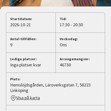
Nyheter
Avdelningar
Startdatum:
Tid:
2026-10-21
17:30 - 20:30
Lyssna
Antal tillfällen:
Veckodag:
9
Ons
Lediga platser:
Arrangemangsnr:
Inga platser kvar
46730
Plats:
Hemslöjdsgården, Läroverksgatan 7, 58223
Linköping
Visa på karta