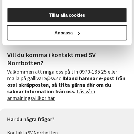
brinner för att jobba med många olika material och
får inspiration av folkkonst och svenskt hantverk.
Tillåt alla cookies
Bra att veta
Anpassa
Det finns tillgång till micro och ugn att värma mat i
om du önskar. Lokalen ligger på plan två, ingen hiss.
Vill du komma i kontakt med SV
Norrbotten?
Välkommen att ringa oss på tfn 0970-135 25 eller
maila på gallivare@sv.se
Ibland hamnar e-post från
oss i skräpposten, så titta gärna där om du
saknar information från oss.
Läs våra
anmälningsvillkor här
Har du några frågor?
Kontakta SV Norrbotten