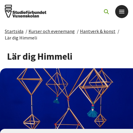
Startsida
/
Kurser och evenemang
/
Hantverk & konst
/
Det här gör vi
Lär dig Himmeli
För dig som
Lär dig Himmeli
Sök kurser och evenemang
Om SV
Starta studiecirkel
Cirkelledare