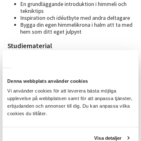
En grundläggande introduktion i himmeli och
tekniktips
Inspiration och idéutbyte med andra deltagare
Bygga din egen himmelikrona i halm att ta med
hem som ditt eget julpynt
Studiematerial
Allt material ingår, men om du vill ge din himmeli en
extra personlig touch får du gärna ta med egna
detaljer som pärlor, ulltygbitar eller små julpynt. När
dagen är slut går du hem med en egen himmeli – det
Denna webbplats använder cookies
perfekta julpyntet och en traditionell dekoration som
håller i många år framöver. Boktips för dig som vill
Vi använder cookies för att leverera bästa möjliga
veta mer och få mönster: ”Himmeli” (Natur och
upplevelse på webbplatsen samt för att anpassa tjänster,
Kultur) av Eija Koski. (Det kommer att finnas ett
erbjudanden och annonser till dig. Du kan anpassa vilka
blädderexemplar på kursen.
cookies du tillåter.
Om ledaren
Ledare är Kristin Kappers. Kristin är slöjdlärare och
Visa detaljer
har jobbat med kreativ skapande i över 20 år. Hon