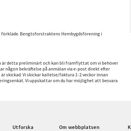
ed förkläde. Bengtsforstraktens Hembygdsförening i
 är detta preliminärt och kan bli framflyttat om vi behöver
ckar någon bekräftelse på anmälan via e-post direkt efter
r skickad. Vi skickar kallelse/faktura 1-2 veckor innan
deringsenkät. Vi uppskattar om du har möjlighet att besvara
Utforska
Om webbplatsen
K