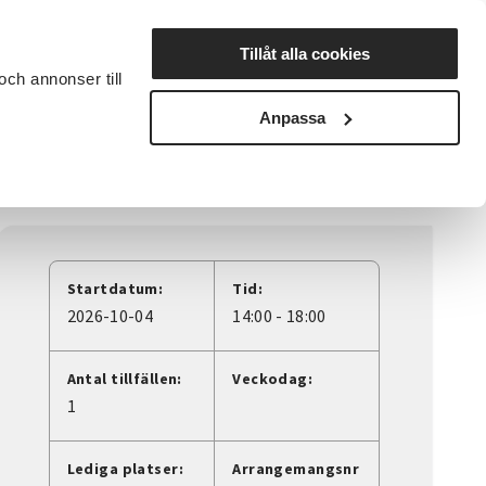
Lyssna
Tillåt alla cookies
och annonser till
rta studiecirkel
Cirkelledare
Nyheter
Avdelningar
Anpassa
Startdatum:
Tid:
2026-10-04
14:00 - 18:00
Antal tillfällen:
Veckodag:
1
Lediga platser:
Arrangemangsnr