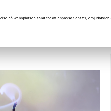
Sök
velse på webbplatsen samt för att anpassa tjänster, erbjudanden 
Om SV
Sta
MANG
är dig stöpa ljus