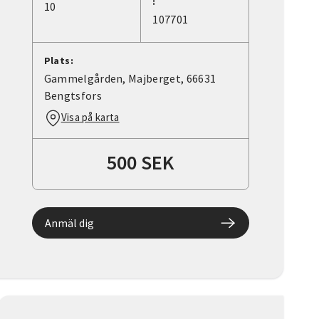
:
10
107701
Plats:
Gammelgården, Majberget, 66631
Bengtsfors
Visa på karta
500 SEK
Anmäl dig