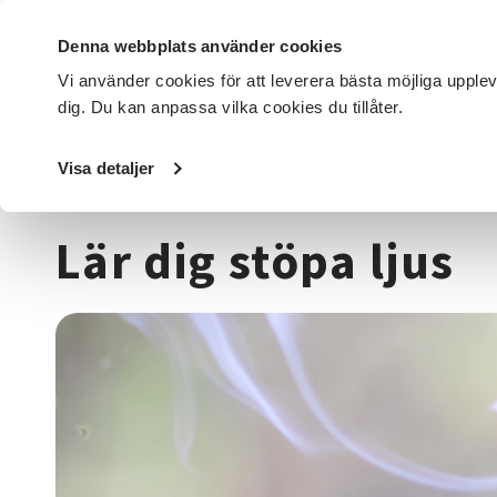
Denna webbplats använder cookies
Vi använder cookies för att leverera bästa möjliga upple
dig. Du kan anpassa vilka cookies du tillåter.
DET HÄR GÖR VI
FÖR DIG SOM
SÖK KURSER OCH EVENE
Visa detaljer
Startsida
/
Kurser och evenemang
/
Hantverk & konst
/
L
Lär dig stöpa ljus