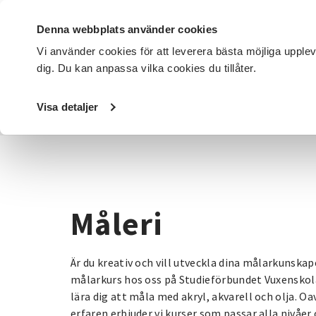
Denna webbplats använder cookies
Vi använder cookies för att leverera bästa möjliga upple
dig. Du kan anpassa vilka cookies du tillåter.
DET HÄR GÖR VI
FÖR DIG SOM
SÖK KURSER OCH EVENE
Visa detaljer
Startsida
/
Kurser och evenemang
/
Hantverk & konst
/
M
Måleri
Är du kreativ och vill utveckla dina målarkunskap
målarkurs hos oss på Studieförbundet Vuxenskol
lära dig att måla med akryl, akvarell och olja. Oa
erfaren erbjuder vi kurser som passar alla nivåer 