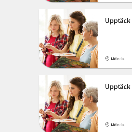
Skåne län
Haparanda
Upptäck 
Stockholms län
Henån
Södermanlands län
Hyltebruk
Uppsala län
Järpen
Mölndal
Värmlands län
Jönköping
Västerbottens län
Kalmar
Upptäck 
Västernorrlands län
Karlshamn
Västmanlands län
Karlskrona
Västra Götalands län
Kinna
Örebro län
Mölndal
Krylbo