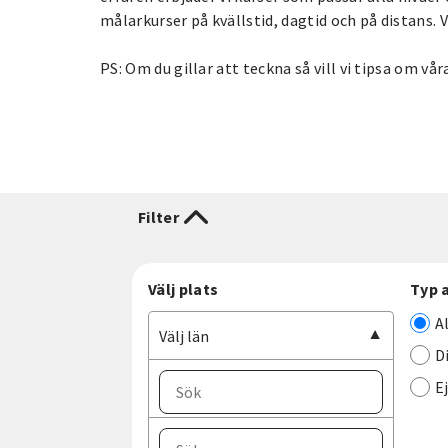
målarkurser på kvällstid, dagtid och på distans. 
PS: Om du gillar att teckna så vill vi tipsa om vå
Filter
Välj plats
Typ 
A
Välj län
D
E
Välj ort
Välj län