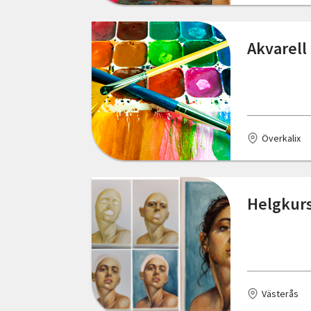
Sala
Simrishamn
Akvarell
Skellefteå
Skultuna
Skurup
Överkalix
Smedjebacken
Stenungsund
Helgkurs 
Stockholm
Säffle
Tingsryd
Västerås