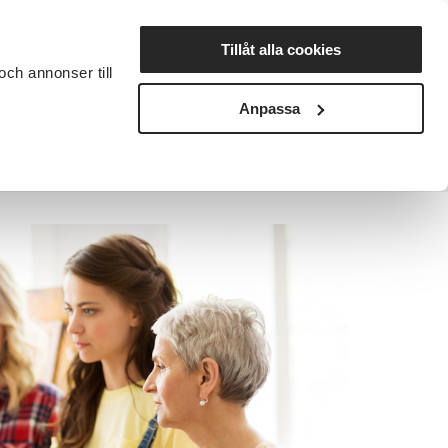
Lyssna
Tillåt alla cookies
och annonser till
rta studiecirkel
Cirkelledare
Nyheter
Avdelningar
Anpassa