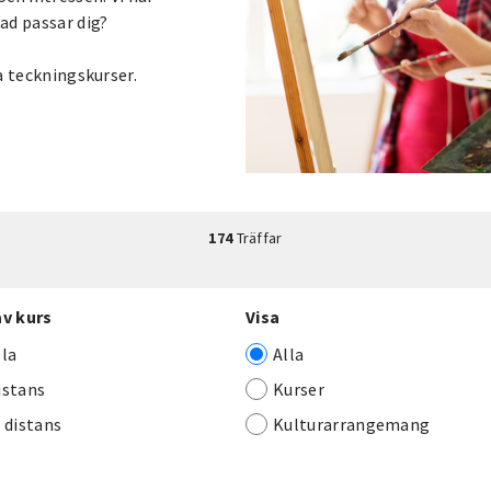
Vad passar dig?
ra teckningskurser.
174
Träffar
av kurs
Visa
lla
Alla
istans
Kurser
j distans
Kulturarrangemang