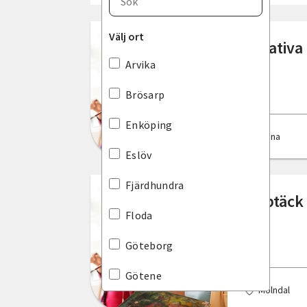
Blekinge län
Välj ort
Kreativa
Dalarnas län
Arvika
Gotlands län
Brösarp
Gävleborgs län
Enköping
Kinna
Hallands län
Eslöv
Jämtlands län
Fjärdhundra
Upptäck 
Jönköpings län
Floda
Kalmar län
Göteborg
Kronobergs län
Götene
Mölndal
Norrbottens län
Halmstad