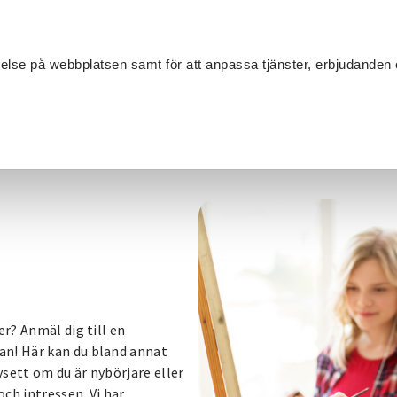
Sök
velse på webbplatsen samt för att anpassa tjänster, erbjudanden 
Om SV
Sta
MANG
åleri
er? Anmäl dig till en
an! Här kan du bland annat
vsett om du är nybörjare eller
och intressen. Vi har