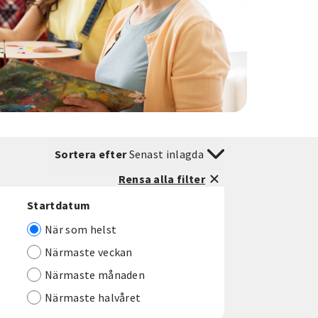
Sortera efter
Senast inlagda
Rensa alla filter
Startdatum
När som helst
Närmaste veckan
Närmaste månaden
Närmaste halvåret