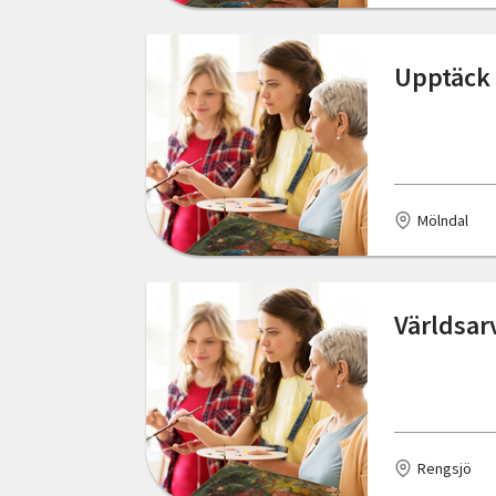
Östergötlands län
Kungsbacka
Upptäck 
Kungälv
Landskrona
Lidköping
Mölndal
Lilla Edet
Listerby
Världsar
Ludvika
Luleå
Långasjö
Rengsjö
Malmö