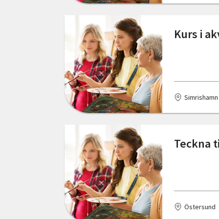
Mariestad
Kurs i a
Mölndal
Mölnlycke
Mönsterås
Simrishamn
Nybro
Nässjö
Teckna t
Oskarshamn
Pajala
Partille
Rengsjö
Östersund