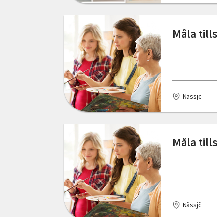
Trelleborg
Uppsala
Måla til
Varberg
Vilhelmina
Västervik
Nässjö
Västerås
Växjö
Måla til
Åmål
Åskloster
Älmhult
Nässjö