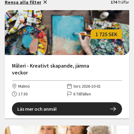
Rensa alla filter
174
Träffar
1 725 SEK
Måleri - Kreativt skapande, jämna
veckor
Malmö
tors 2026-10-01
17:30
6 Tillfällen
Läs mer och anmäl