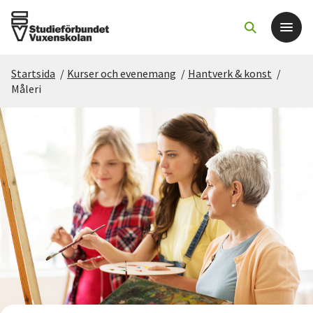
Startsida
/
Kurser och evenemang
/
Hantverk & konst
/
Det här gör vi
Måleri
För dig som
Sök kurser och evenemang
Om SV
Starta studiecirkel
Cirkelledare