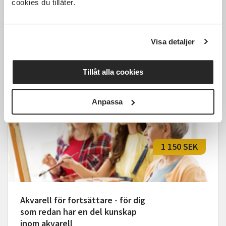
cookies du tillåter.
Akvarellmålning - Nybörjare
Henån
ons 2026-10-14
Visa detaljer
10:00
5 Tillfällen
Tillåt alla cookies
Läs mer och anmäl
Anpassa
1 150 SEK
Akvarell för fortsättare - för dig
som redan har en del kunskap
inom akvarell