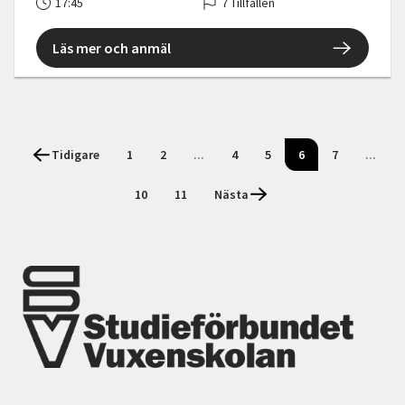
17:45
7 Tillfällen
Läs mer och anmäl
Tidigare
1
2
...
4
5
6
7
...
10
11
Nästa