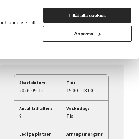
Lyssna
Tillåt alla cookies
och annonser till
rta studiecirkel
Cirkelledare
Nyheter
Avdelningar
Anpassa
Startdatum:
Tid:
2026-09-15
15:00 - 18:00
Antal tillfällen:
Veckodag:
9
Tis
Lediga platser:
Arrangemangsnr