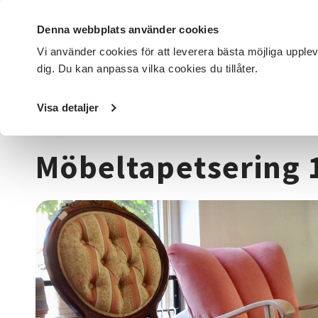
Denna webbplats använder cookies
Vi använder cookies för att leverera bästa möjliga upple
dig. Du kan anpassa vilka cookies du tillåter.
DET HÄR GÖR VI
FÖR DIG SOM
SÖK KURSER OCH EVENE
Visa detaljer
Startsida
/
Kurser och evenemang
/
Hantverk & konst
/
M
Möbeltapetsering 