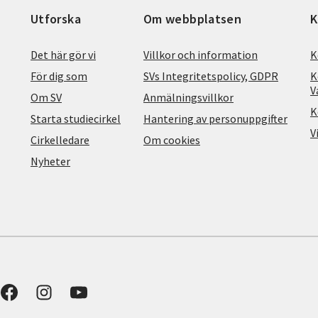
Utforska
Om webbplatsen
K
Det här gör vi
Villkor och information
K
För dig som
SVs Integritetspolicy, GDPR
K
V
Om SV
Anmälningsvillkor
K
Starta studiecirkel
Hantering av personuppgifter
V
Cirkelledare
Om cookies
Nyheter