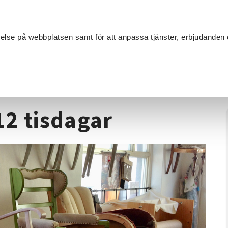
Sök
velse på webbplatsen samt för att anpassa tjänster, erbjudanden 
Om SV
Sta
MANG
öbeltapetsering 12 tisdagar
12 tisdagar