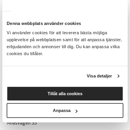
går varannan lördag, med vissa undantag för längre
uppehåll.
Förkunskaper
Denna webbplats använder cookies
Inga förkunskaper krävs.
Vi använder cookies för att leverera bästa möjliga
upplevelse på webbplatsen samt för att anpassa tjänster,
Kursmaterial
erbjudanden och annonser till dig. Du kan anpassa vilka
Allt grundmaterial förutom tyg finns att köpa på
cookies du tillåter.
kursen till rimliga priser (faktureras i efterskott). Ditt
renoveringsobjekt kan förvaras i kurslokalen mellan
sammankomsterna.
Visa detaljer
Kursledare
Tillåt alla cookies
Sofia Offesson, möbeltapetsör med mångårig
erfarenhet.
Anpassa
Kurslokal
Ånäsvägen 33