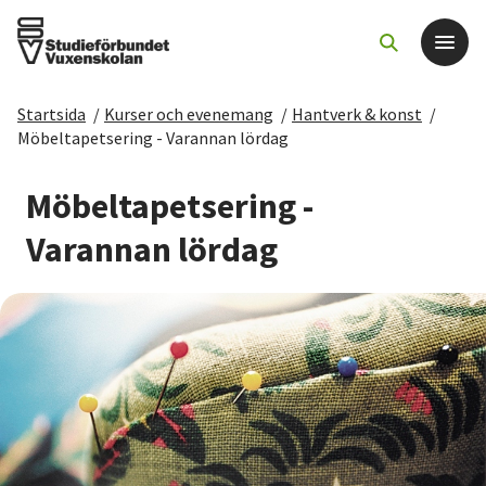
Startsida
/
Kurser och evenemang
/
Hantverk & konst
/
Det här gör vi
Möbeltapetsering - Varannan lördag
För dig som
Möbeltapetsering -
Varannan lördag
Sök kurser och evenemang
Om SV
Starta studiecirkel
Cirkelledare