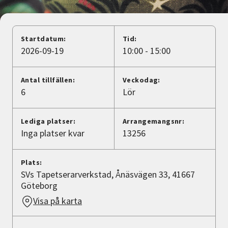
Nyheter
Avdelningar
Startdatum:
Tid:
2026-09-19
10:00 - 15:00
Lyssna
Antal tillfällen:
Veckodag:
6
Lör
Lediga platser:
Arrangemangsnr:
Inga platser kvar
13256
Plats:
SVs Tapetserarverkstad, Ånäsvägen 33, 41667
Göteborg
Visa på karta