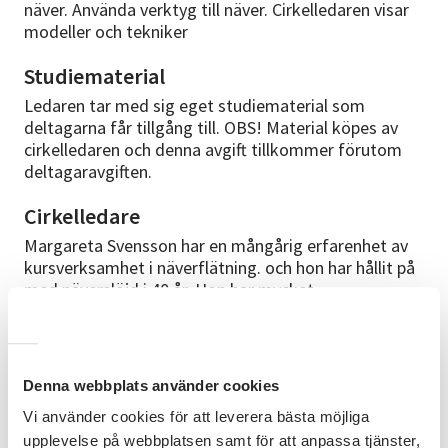
näver. Använda verktyg till näver. Cirkelledaren visar
modeller och tekniker
Studiematerial
Ledaren tar med sig eget studiematerial som
deltagarna får tillgång till. OBS! Material köpes av
cirkelledaren och denna avgift tillkommer förutom
deltagaravgiften.
Cirkelledare
Margareta Svensson har en mångårig erfarenhet av
kursverksamhet i näverflätning. och hon har hållit på
med näverslöjd i 40 år. Hon har mycket
kursverksamhet i Norge bland annat hos Husfriden.
Hon har även haft studiecirklar i Sverige för olika
studieförbund. Vid frågor går det bra att ringa
ledaren på mobil 073-066 37 76
Denna webbplats använder cookies
Vi använder cookies för att leverera bästa möjliga
Bra att veta
upplevelse på webbplatsen samt för att anpassa tjänster,