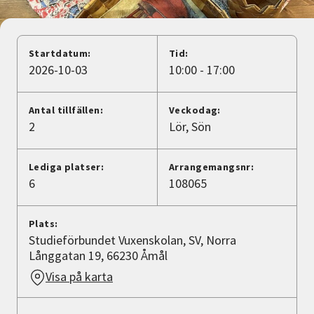
Nyheter
Avdelningar
Startdatum:
Tid:
2026-10-03
10:00 - 17:00
Lyssna
Antal tillfällen:
Veckodag:
2
Lör
Sön
Lediga platser:
Arrangemangsnr:
6
108065
Plats:
Studieförbundet Vuxenskolan, SV, Norra
Långgatan 19, 66230 Åmål
Visa på karta