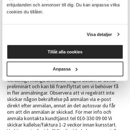
Vi kommer att vara i gamla Tingshuset, på andra
erbjudanden och annonser till dig. Du kan anpassa vilka
våningen. Ta gärna med lunch att äta då vi håller på
cookies du tillåter.
hela dagen. Det finns tillgång till mikrovågsugn. Fika
(kaffe/te och ostmacka)ingår i deltagaravgiften.
Gluten och laktosfritt alternativ finns, meddela gärna
detta ifall önskemål finns. Ta med förkläde eller
Visa detaljer
oömma kläder att jobba i. Ta med dig om du har Sax,
måttband eller linjal, klädnypor i trä.
Tillåt alla cookies
Anmälningsinformation
Studiecirkeln startar vid 6 anmälda deltagare Om
Anpassa
inget datum är utsatt startar kursen så fort vi har
tillräckligt många anmälda. Anges datum är detta
preliminärt och kan bli framflyttat om vi behöver få
in fler anmälningar. Observera att vi regelrätt inte
skickar någon bekräftelse på anmälan via e-post
direkt efter anmälan, annat än det autosvar du får
om att din anmälan är skickad. För mer info och
anmäla kontakta kundtjänst tel 010-330 09 00 Vi
skickar kallelse/faktura 1-2 veckor innan kursstart.