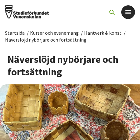
Startsida
/
Kurser och evenemang
/
Hantverk & konst
/
Det här gör vi
Näverslöjd nybörjare och fortsättning
För dig som
Näverslöjd nybörjare och
fortsättning
Sök kurser och evenemang
Om SV
Starta studiecirkel
Cirkelledare