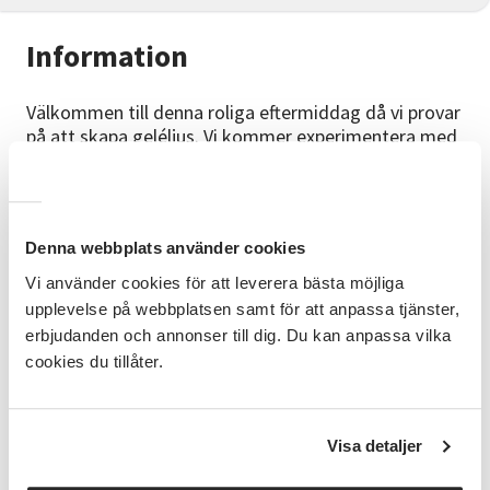
Information
Välkommen till denna roliga eftermiddag då vi provar
på att skapa geléljus. Vi kommer experimentera med
olika dekorationer och färger.
Upplägg
Vi träffas i Vuxenskolans lokaler på Biogränd 1 i
Denna webbplats använder cookies
Oskarshamn. Ledaren Jessica har med sig allt
Vi använder cookies för att leverera bästa möjliga
material som behövs. Ta med dig eget fika om du
upplevelse på webbplatsen samt för att anpassa tjänster,
vill.
erbjudanden och annonser till dig. Du kan anpassa vilka
Förkunskaper
cookies du tillåter.
Nybörjarnivå, inga förkunskaper krävs. Från 13 år.
Försiktighet krävs då man hanterar varm vätska.
Visa detaljer
Kursledare