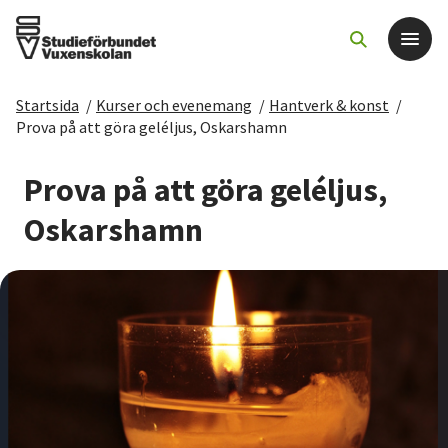
Startsida
/
Kurser och evenemang
/
Hantverk & konst
/
Det här gör vi
Prova på att göra geléljus, Oskarshamn
För dig som
Prova på att göra geléljus,
Oskarshamn
Sök kurser och evenemang
Om SV
Starta studiecirkel
Cirkelledare