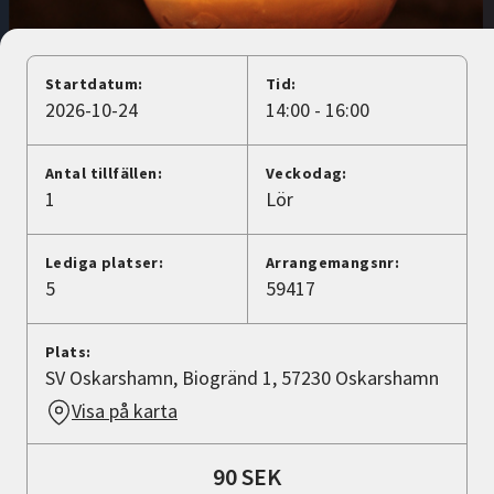
Nyheter
Avdelningar
Startdatum:
Tid:
2026-10-24
14:00 - 16:00
Lyssna
Antal tillfällen:
Veckodag:
1
Lör
Lediga platser:
Arrangemangsnr:
5
59417
Plats:
SV Oskarshamn, Biogränd 1, 57230 Oskarshamn
Visa på karta
90 SEK