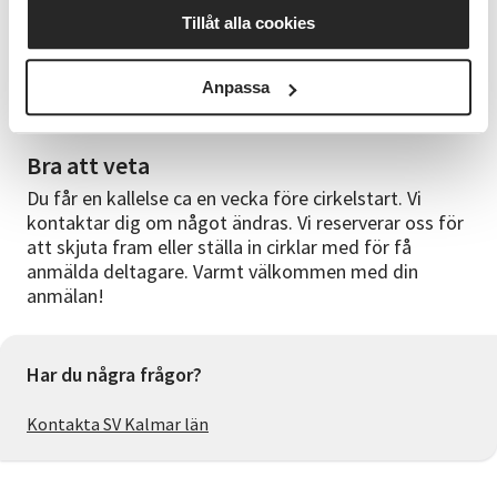
Jessica Ly
Tillåt alla cookies
Material
Anpassa
Allt material finns på plats. Ett geléljus ingår som du
får ta med dig hem.
Bra att veta
Du får en kallelse ca en vecka före cirkelstart. Vi
kontaktar dig om något ändras. Vi reserverar oss för
att skjuta fram eller ställa in cirklar med för få
anmälda deltagare. Varmt välkommen med din
anmälan!
Har du några frågor?
Kontakta SV Kalmar län