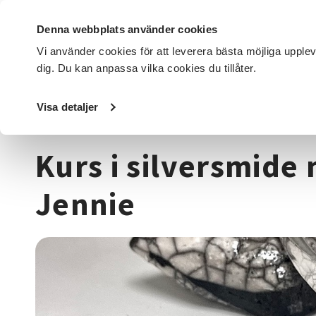
Denna webbplats använder cookies
Vi använder cookies för att leverera bästa möjliga upple
dig. Du kan anpassa vilka cookies du tillåter.
DET HÄR GÖR VI
FÖR DIG SOM
SÖK KURSER OCH EVENE
Visa detaljer
Startsida
/
Kurser och evenemang
/
Hantverk & konst
/
S
Kurs i silversmide
Jennie