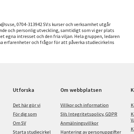
sv.se, 0704-313942 SV:s kurser och verksamhet utgår
ande och personlig utveckling, samtidigt som vi ger plats
t egna intresset och den fria viljan. Hela gruppen, ledaren
na erfarenheter och frågor för att påverka studiecirkelns
Utforska
Om webbplatsen
K
Det här gör vi
Villkor och information
K
För dig som
SVs Integritetspolicy, GDPR
K
V
Om SV
Anmälningsvillkor
K
Starta studiecirkel
Hantering av personuppgifter