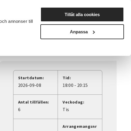
Lyssna
Tillåt alla cookies
och annonser till
rta studiecirkel
Cirkelledare
Nyheter
Avdelningar
Anpassa
Startdatum:
Tid:
2026-09-08
18:00 - 20:15
Antal tillfällen:
Veckodag:
6
Tis
Arrangemangsnr