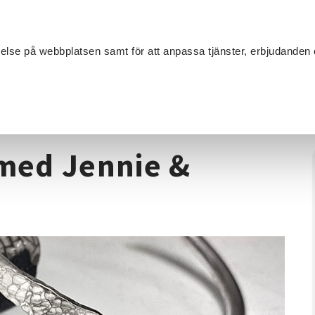
Sök
velse på webbplatsen samt för att anpassa tjänster, erbjudanden 
Om SV
Sta
MANG
ilversmide
/
Kurs i silversmide med Jennie & Jennie
 med Jennie &