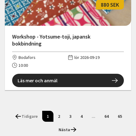
880 SEK
Workshop - Yotsume-toji, japansk
bokbindning
Bodafors
lör 2026-09-19
10:00
Läs mer och anmäl
Tidigare
1
2
3
4
...
64
65
Nästa