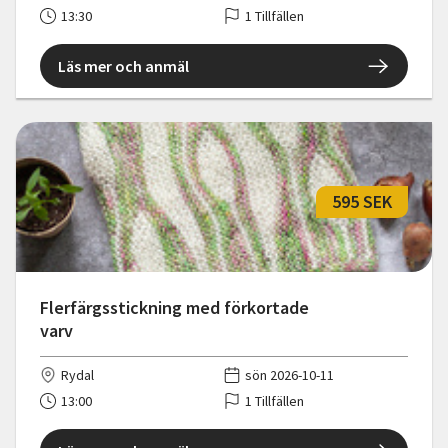
13:30
1 Tillfällen
Läs mer och anmäl
595 SEK
Flerfärgsstickning med förkortade
varv
Rydal
sön 2026-10-11
13:00
1 Tillfällen