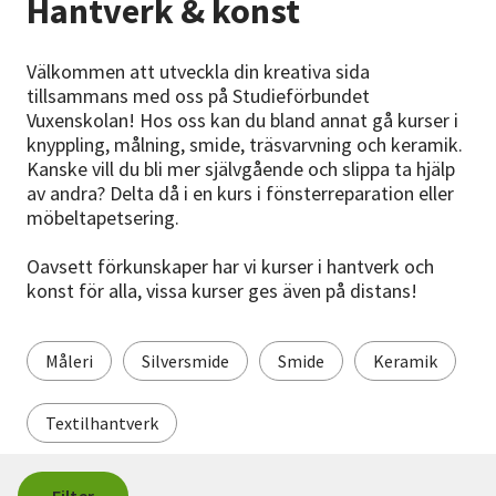
Hantverk & konst
Nyheter
Välkommen att utveckla din kreativa sida
Avdelningar
tillsammans med oss på Studieförbundet
Vuxenskolan! Hos oss kan du bland annat gå kurser i
knyppling, målning, smide, träsvarvning och keramik.
Lyssna
Kanske vill du bli mer självgående och slippa ta hjälp
av andra? Delta då i en kurs i fönsterreparation eller
möbeltapetsering.
Oavsett förkunskaper har vi kurser i hantverk och
konst för alla, vissa kurser ges även på distans!
Måleri
Silversmide
Smide
Keramik
Textilhantverk