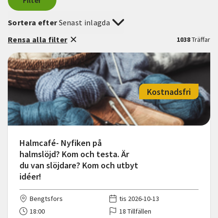
Filter
Sortera efter
Senast inlagda
Rensa alla filter
1038
Träffar
Kostnadsfri
Halmcafé- Nyfiken på
halmslöjd? Kom och testa. Är
du van slöjdare? Kom och utbyt
idéer!
Bengtsfors
tis 2026-10-13
18:00
18 Tillfällen