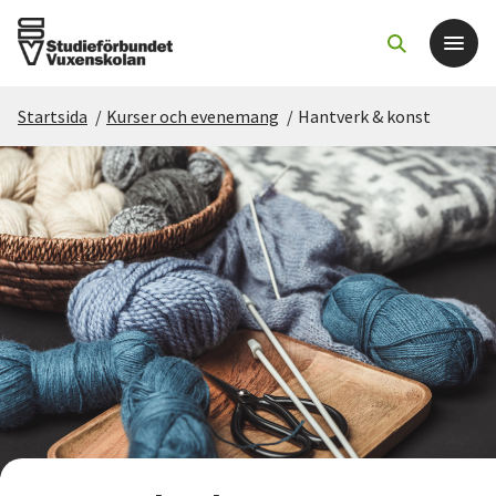
Startsida
/
Kurser och evenemang
/
Hantverk & konst
Det här gör vi
För dig som
Sök kurser och evenemang
Om SV
Starta studiecirkel
Cirkelledare