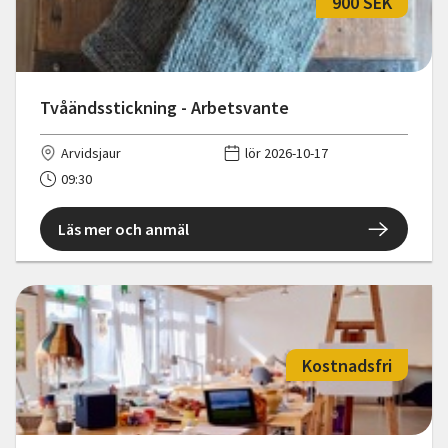
900 SEK
Tvåändsstickning - Arbetsvante
Arvidsjaur
lör 2026-10-17
09:30
Läs mer och anmäl
Kostnadsfri