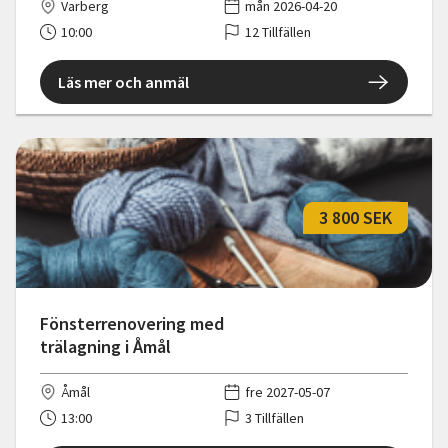
Varberg
mån 2026-04-20
10:00
12 Tillfällen
Läs mer och anmäl
3 800 SEK
Fönsterrenovering med
trälagning i Åmål
Åmål
fre 2027-05-07
13:00
3 Tillfällen