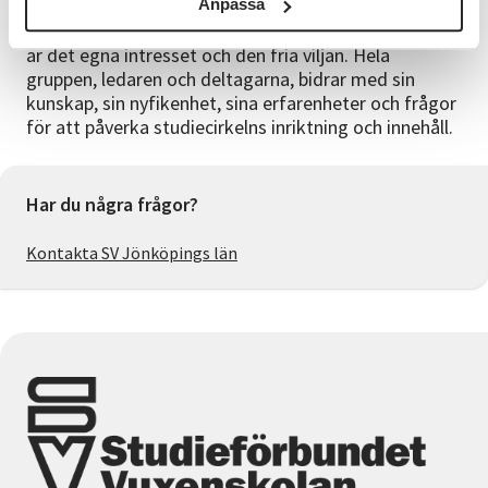
Anpassa
personlig utveckling, samtidigt som vi ger plats för
grundläggande demokratiska värderingar. Grunden
är det egna intresset och den fria viljan. Hela
gruppen, ledaren och deltagarna, bidrar med sin
kunskap, sin nyfikenhet, sina erfarenheter och frågor
för att påverka studiecirkelns inriktning och innehåll.
Har du några frågor?
Kontakta SV Jönköpings län