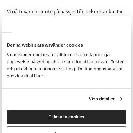
Vi nåltovar en tomte på hässjestör, dekorerar kottar
och skapar lite annat härligt juligt i ull.
Bra att veta
Material betalas på plats direkt till ledaren.
Denna webbplats använder cookies
Ledare
Vi använder cookies för att leverera bästa möjliga
Elisabeth driver Högagärde Fårgård tillsammans
upplevelse på webbplatsen samt för att anpassa tjänster,
med sin man Patrik.
erbjudanden och annonser till dig. Du kan anpassa vilka
cookies du tillåter.
Frågor?
Angående kursens innehåll kontakta kursledare
Elisabeth, 073-367 60 25, övriga frågor Mia Undfors,
Visa detaljer
verksamhetsutvecklare, 070-431 39 24,
mia.undfors@sv.se
Tillåt alla cookies
SV:s kurser och verksamhet utgår ifrån studiecirkelns
pedagogik. I studiecirkeln förenas lärande och