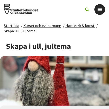
Startsida
/
Kurser och evenemang
/
Hantverk & konst
/
Det här gör vi
Skapa i ull, jultema
För dig som
Skapa i ull, jultema
Sök kurser och evenemang
Om SV
Starta studiecirkel
Cirkelledare