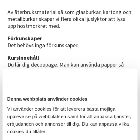
Av återbruksmaterial så som glasburkar, kartong och
metallburkar skapar vi flera olika ljuslyktor att lysa
upp höstmörkret med.
Förkunskaper
Det behövs inga förkunskaper.
Kursinnehåll
Du lär dig decoupage. Man kan använda papper så
som silkespapper, tidningar, bokmärken, frimärken,
tapeter etc.
Du får skapa ljushållare av järntråd att sänka ner
värmeljus med.
Ur aluminiumburkar (typ läsk- och ölburkar) klipper du
Denna webbplats använder cookies
mönster och figurer som kan reflektera ljuset.
Vi använder cookies för att leverera bästa möjliga
Av kartong kan man skapa mycket! Här klipper och
upplevelse på webbplatsen samt för att anpassa tjänster,
klistrar du i flera färger och former.
erbjudanden och annonser till dig. Du kan anpassa vilka
Material
cookies du tillåter.
Materialkostnad 50 kr. Även om vi arbetar med