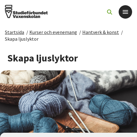
Startsida
/
Kurser och evenemang
/
Hantverk & konst
/
Det här gör vi
Skapa ljuslyktor
För dig som
Skapa ljuslyktor
Sök kurser och evenemang
Om SV
Starta studiecirkel
Cirkelledare