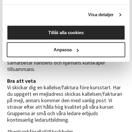
återbruksmaterial så kompletteras det med lite nya
material så som papper, klister, järntråd och verktyg.
Visa detaljer
Ta med en kasse att bära hem dina alster i.
Kursledare
Tillåt alla cookies
Anna Karin Cedergren är utbildad slöjdkonsulent från
Handarbetets Vänners skola sedan 2006 och har hållit
slöjdkurser både för barn och vuxna sedan dess. Hon
Anpassa
tycker slöjd är viktigt för att genom slöjden så
samarbetar handens och hjärnans kunskaper
tillsammans.
Bra att veta
Vi skickar dig en kallelse/faktura före kursstart. Har
du uppgett en mejladress skickas kallelsen/fakturan
på mejl, annars kommer den med vanlig post. Vi
strävar efter att hålla hög kvalitet på våra kurser.
Grupperna är små och våra ledare erbjuds
kontinuerlig ledarutbildning.
#hantverkförallaSVStockholm