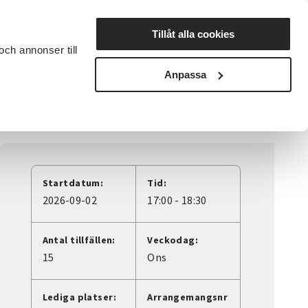
Lyssna
Tillåt alla cookies
och annonser till
rta studiecirkel
Cirkelledare
Nyheter
Avdelningar
Anpassa
Startdatum:
Tid:
2026-09-02
17:00 - 18:30
Antal tillfällen:
Veckodag:
15
Ons
Lediga platser:
Arrangemangsnr