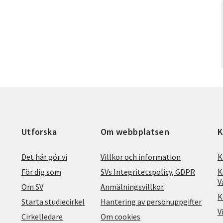
Utforska
Om webbplatsen
K
Det här gör vi
Villkor och information
K
För dig som
SVs Integritetspolicy, GDPR
K
V
Om SV
Anmälningsvillkor
K
Starta studiecirkel
Hantering av personuppgifter
V
Cirkelledare
Om cookies