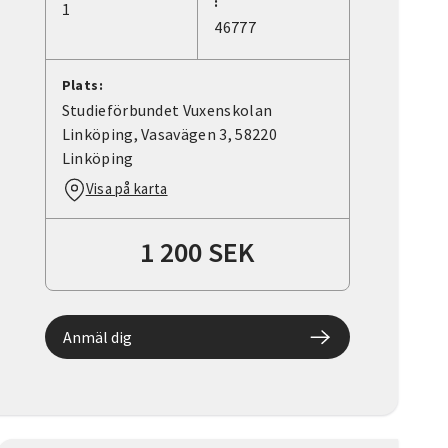
:
1
46777
Plats:
Studieförbundet Vuxenskolan
Linköping, Vasavägen 3, 58220
Linköping
Visa på karta
1 200 SEK
Anmäl dig