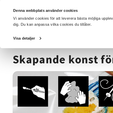
Denna webbplats använder cookies
Vi använder cookies för att leverera bästa möjliga upple
dig. Du kan anpassa vilka cookies du tillåter.
DET HÄR GÖR VI
FÖR DIG SOM
SÖK KURSER OCH EVENE
Visa detaljer
Startsida
/
Kurser och evenemang
/
Hantverk & konst
/
S
Skapande konst fö