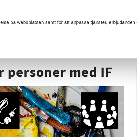
Sök
velse på webbplatsen samt för att anpassa tjänster, erbjudanden 
Om SV
Sta
MANG
kapande konst för personer med IF
r personer med IF