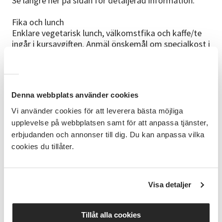
Se längre ner på sidan för detaljerad information.
Fika och lunch
Enklare vegetarisk lunch, välkomstfika och kaffe/te
ingår i kursavgiften. Anmäl önskemål om specialkost i
förväg till Studieförbundet.
Ta med
Ta med dig alla slöa knivar, saxar, yxor och andra
Denna webbplats använder cookies
verktyg du har hemma.
Ett förkläde om du har och vill använda.
Vi använder cookies för att leverera bästa möjliga
upplevelse på webbplatsen samt för att anpassa tjänster,
Att tänka på
erbjudanden och annonser till dig. Du kan anpassa vilka
Kursledaren har mycket att lära ut på kort tid så kom
cookies du tillåter.
i god tid innan kursen startar.
Parkeringen sker nere vid Källnääs (skyltat) och det
tar en liten stund att gå mellan parkeringen och
Slöjdlärarseminariet där kursen hålls.
Visa detaljer
Adressen är Otto Salomons väg 4 för Källnääs och
kurslokalen ligger på nr 16.
Tillåt alla cookies