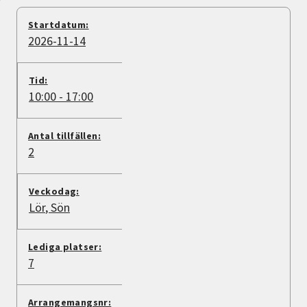
Nyheter
Startdatum:
2026-11-14
Avdelningar
Tid:
10:00 - 17:00
Lyssna
Antal tillfällen:
2
Veckodag:
Lör
Sön
Lediga platser:
7
Arrangemangsnr: