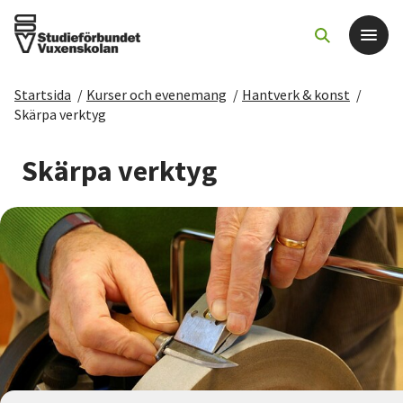
Startsida
/
Kurser och evenemang
/
Hantverk & konst
/
Det här gör vi
Skärpa verktyg
För dig som
Skärpa verktyg
Sök kurser och evenemang
Om SV
Starta studiecirkel
Cirkelledare