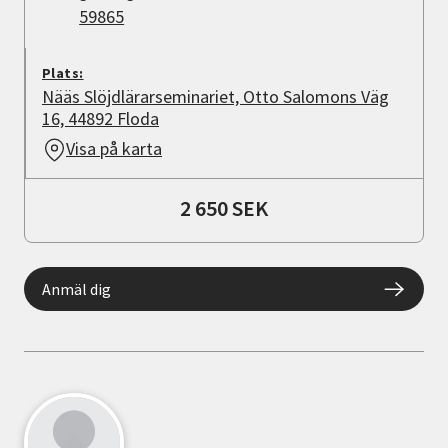
59865
Plats:
Nääs Slöjdlärarseminariet, Otto Salomons Väg
16, 44892 Floda
Visa på karta
2 650 SEK
Anmäl dig