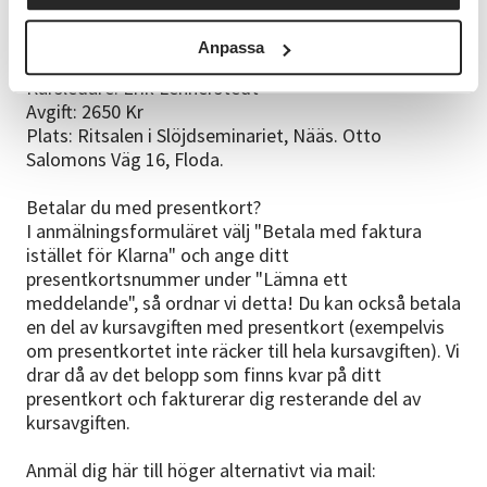
NÄR, VAR, HUR
Datum: 14-15 november 2026
Anpassa
Tid: Lör & sön 10-17
Kursledare: Erik Lennerstedt
Avgift: 2650 Kr
Plats: Ritsalen i Slöjdseminariet, Nääs. Otto
Salomons Väg 16, Floda.
Betalar du med presentkort?
I anmälningsformuläret välj "Betala med faktura
istället för Klarna" och ange ditt
presentkortsnummer under "Lämna ett
meddelande", så ordnar vi detta! Du kan också betala
en del av kursavgiften med presentkort (exempelvis
om presentkortet inte räcker till hela kursavgiften). Vi
drar då av det belopp som finns kvar på ditt
presentkort och fakturerar dig resterande del av
kursavgiften.
Anmäl dig här till höger alternativt via mail: