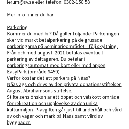
lerum@sv.se eller telefon: 0302-158 58
Mer info finner du här
Parkering
Kommer du med bil? Då gäller följande: Parkeringen
sker vid märkt betalparkering på de grusade
parkeringarna på Seminarieområdet - följ skyltning.
Från och med augusti 2021 betalas eventuell
parkering av deltagaren. Du betalar i
parkeringsautomat med kort eller med appen
EasyPark (område 6459).
Varför kostar det att parkera på Nääs?
Nääs ägs och drivs av den privata donationsstiftelsen
August Abrahamsons stiftelse.
Stiftelsens önskan är ett öppet och välskött område
för rekreation och upplevelse av den unika
kulturmiljön. P-avgiften går just till underhåll och vård
av och vägar och mark på Nääs samt vård av
byggnader.