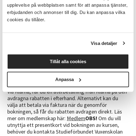
Material
upplevelse på webbplatsen samt för att anpassa tjänster,
Betalas på plats direkt till kursledaren. Kostnaden
erbjudanden och annonser till dig. Du kan anpassa vilka
kan variera beroende på hur du väljer att utforma din
cookies du tillåter.
mössa.
Bokning och betalning
Visa detaljer
Kontakta Studieförbundet Vuxenskolan för frågor
kring betalning och anmälan: Maila
ostergotland@sv.se
eller ring
013-314070
Var
Tillåt alla cookies
uppmärksam på bokningsreglerna innan du anmäler
dig till kursen.
Bokningsregler
Som medlem i
föreningen Hemslöjden i Östergötland har du 10 %
Anpassa
rabatt på kursavgiften. Om du är medlem och betalar
via Klarna, får du en återbetalning från Klarna på den
avdragna rabatten i efterhand. Alternativt kan du
välja att betala via faktura när du genomför
bokningen, så får du rabatten avdragen direkt. Läs
mer om medlemskap här:
Medlem
OBS!
Om du vill
utnyttja ett presentkort vid bokningen av kursen,
behöver du kontakta Studieförbundet Vuxenskolan