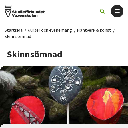
Startsida
/
Kurser och evenemang
/
Hantverk & konst
/
Det här gör vi
Skinnsömnad
För dig som
Skinnsömnad
Sök kurser och evenemang
Om SV
Starta studiecirkel
Cirkelledare