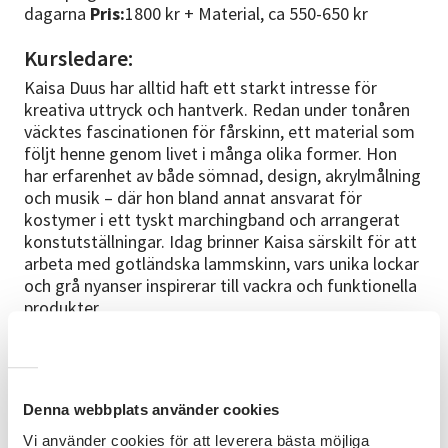
dagarna
Pris:
1800 kr + Material, ca 550-650 kr
Kursledare:
Kaisa Duus har alltid haft ett starkt intresse för
kreativa uttryck och hantverk. Redan under tonåren
väcktes fascinationen för fårskinn, ett material som
följt henne genom livet i många olika former. Hon
har erfarenhet av både sömnad, design, akrylmålning
och musik – där hon bland annat ansvarat för
kostymer i ett tyskt marchingband och arrangerat
konstutställningar. Idag brinner Kaisa särskilt för att
arbeta med gotländska lammskinn, vars unika lockar
och grå nyanser inspirerar till vackra och funktionella
produkter
Förkunskapskrav
Inga förkunskaper krävs för att delta vid
kurstillfället.
Denna webbplats använder cookies
Vi använder cookies för att leverera bästa möjliga