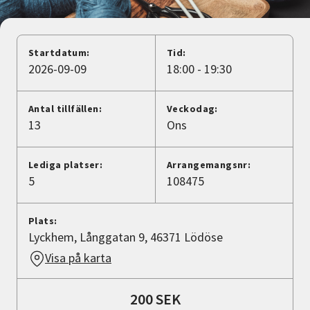
Nyheter
Avdelningar
Startdatum:
Tid:
2026-09-09
18:00 - 19:30
Lyssna
Antal tillfällen:
Veckodag:
13
Ons
Lediga platser:
Arrangemangsnr:
5
108475
Plats:
Lyckhem, Långgatan 9, 46371 Lödöse
Visa på karta
200 SEK