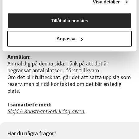
Konsthantverk kring älven.
Visa detaljer
För mer information:
Tillåt alla cookies
Klicka
HÄR
för att komma till Slöjdklubben Lövets
Facebook sida.
Det går även att maila på
Anpassa
slojdklubben.lovet@gmail.com.
Anmälan:
Anmäl dig på denna sida. Tänk på att det är
begränsat antal platser... först till kvarn.
Om det blir fulltecknat, går det att sätta upp sig som
reserv, man blir då kontaktad om det blir en ledig
plats.
I samarbete med:
Slöjd & Konsthantverk kring älven
.
Har du några frågor?