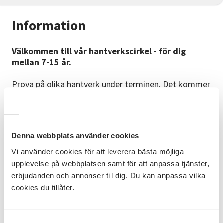
Information
Välkommen till vår hantverkscirkel - för dig
mellan 7-15 år.
Prova på olika hantverk under terminen. Det kommer
bli många roliga och kreativa slöjdträffar.
Vi blandar både textil, papper och verktygsvård.
Tovning, sömnad, ljusstöpning, lera - allt är möjligt,
bara fantasin sätter gränser.
Denna webbplats använder cookies
Lokal:
Vi använder cookies för att leverera bästa möjliga
Vi håller till i källaren till Lyckhem, Långgatan 9,
upplevelse på webbplatsen samt för att anpassa tjänster,
Lödöse.
erbjudanden och annonser till dig. Du kan anpassa vilka
cookies du tillåter.
Kostnad:
Terminsavgiften är 200:-, då ingår material och
försäkring. Detta betalas på plats, till Slöjd &