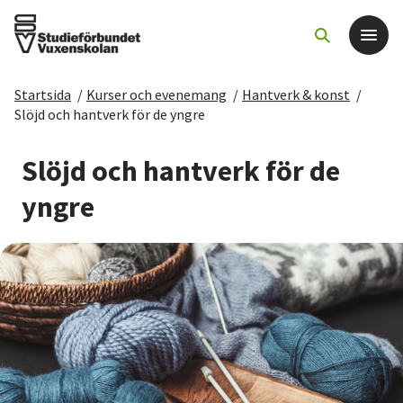
Startsida
/
Kurser och evenemang
/
Hantverk & konst
/
Det här gör vi
Slöjd och hantverk för de yngre
För dig som
Slöjd och hantverk för de
yngre
Sök kurser och evenemang
Om SV
Starta studiecirkel
Cirkelledare