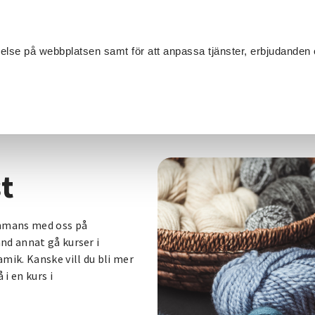
Sök
velse på webbplatsen samt för att anpassa tjänster, erbjudanden 
Om SV
Sta
MANG
t
ammans med oss på
nd annat gå kurser i
mik. Kanske vill du bli mer
i en kurs i