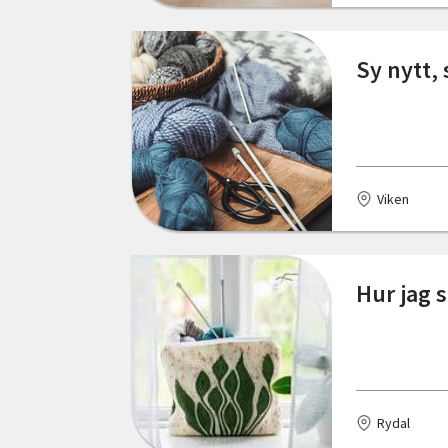
Östergötlands län
Dalum
Sy nytt,
Delsbo
Edsbruk
Eksjö
Viken
Emmaboda
Enköping
Hur jag 
Enviken
Eskilstuna
Eslöv
Rydal
Falkenberg