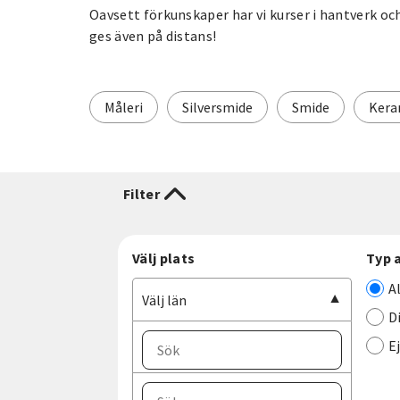
Oavsett förkunskaper har vi kurser i hantverk och
ges även på distans!
Måleri
Silversmide
Smide
Kera
Filter
Välj plats
Typ 
A
Välj län
D
E
Välj ort
Välj län