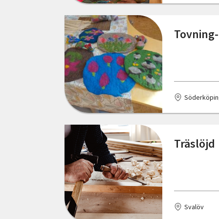
Skåne län
Bodafors
Tovning- 
Stockholms län
Boden
Södermanlands län
Bohus
Uppsala län
Bollnäs
Söderköpin
Värmlands län
Borlänge
Västerbottens län
Borås
Träslöjd
Västernorrlands län
Bromma
Västmanlands län
Brösarp
Västra Götalands län
Burgsvik
Örebro län
Svalöv
Bålsta