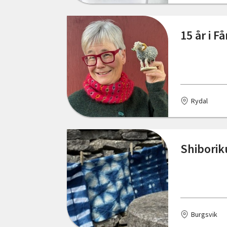
Falun
15 år i F
Fengersfors
Figeholm
Fjällbacka
Rydal
Fjärdhundra
Floda
Shiborik
Fornåsa
Frösön
Funäsdalen
Färjestaden
Burgsvik