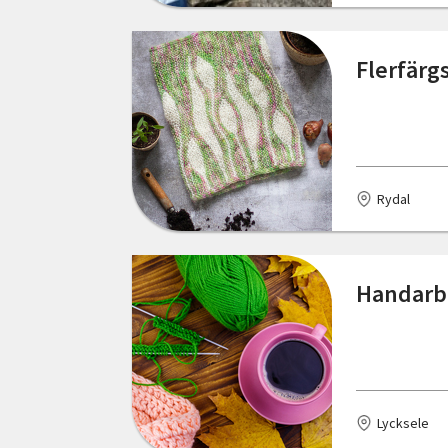
Föllinge
Gotland
Flerfärg
Grillby
Gränna
Gällivare
Rydal
Gävle
Göteborg
Handarbe
Götene
Halmstad
Haparanda
Lycksele