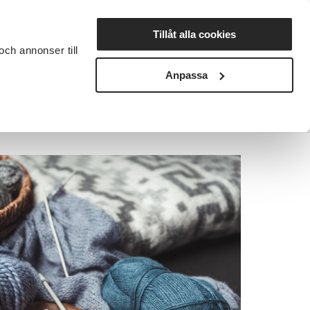
Lyssna
Tillåt alla cookies
och annonser till
rta studiecirkel
Cirkelledare
Nyheter
Avdelningar
Anpassa