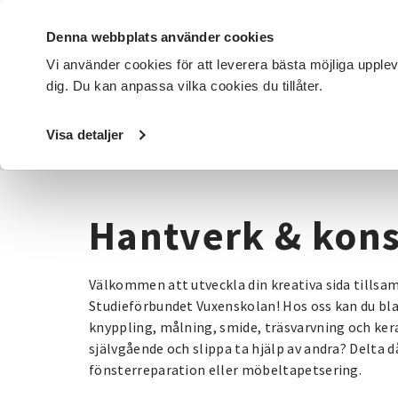
Denna webbplats använder cookies
Vi använder cookies för att leverera bästa möjliga upple
dig. Du kan anpassa vilka cookies du tillåter.
DET HÄR GÖR VI
FÖR DIG SOM
SÖK KURSER OCH EVENE
Visa detaljer
Startsida
/
Kurser och evenemang
/
Hantverk & konst
Hantverk & kons
Välkommen att utveckla din kreativa sida tills
Studieförbundet Vuxenskolan! Hos oss kan du bla
knyppling, målning, smide, träsvarvning och kera
självgående och slippa ta hjälp av andra? Delta då 
fönsterreparation eller möbeltapetsering.