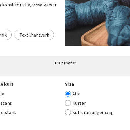
 konst för alla, vissa kurser
mik
Textilhantverk
1032
Träffar
av kurs
Visa
lla
Alla
istans
Kurser
j distans
Kulturarrangemang