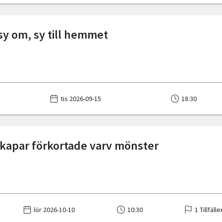
 sy om, sy till hemmet
tis 2026-09-15
18:30
skapar förkortade varv mönster
lör 2026-10-10
10:30
1 Tillfälle