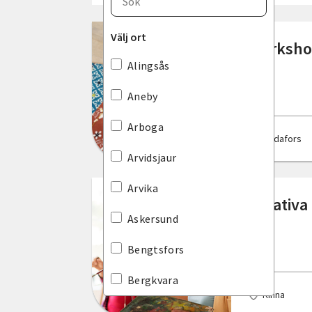
Blekinge län
Välj ort
Workshop
Dalarnas län
Alingsås
Gotlands län
Aneby
Gävleborgs län
Arboga
Bodafors
Hallands län
Arvidsjaur
Jämtlands län
Arvika
Kreativa
Jönköpings län
Askersund
Kalmar län
Bengtsfors
Kronobergs län
Bergkvara
Kinna
Norrbottens län
Bjuv