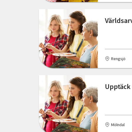
Hede
Hedemora
Världsar
Hemse
Henån
Hjälteby
Rengsjö
Hudiksvall
Hultsfred
Upptäck 
Hunnebostrand
Huskvarna
Hyltebruk
Mölndal