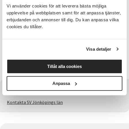
Frågor
Vi använder cookies för att leverera bästa möjliga
Kontakta verksamhetsutvecklare Mia Undfors, 070-
upplevelse på webbplatsen samt för att anpassa tjänster,
431 39 24, mia.undfors@sv.se SV:s kurser och
erbjudanden och annonser till dig. Du kan anpassa vilka
verksamhet utgår ifrån studiecirkelns pedagogik. I
cookies du tillåter.
studiecirkeln förenas lärande och personlig
utveckling, samtidigt som vi ger plats för
grundläggande demokratiska värderingar. Grunden
Visa detaljer
är det egna intresset och den fria viljan. Hela
gruppen, ledaren och deltagarna, bidrar med sin
kunskap, sin nyfikenhet, sina erfarenheter och frågor
Tillåt alla cookies
för att påverka studiecirkelns inriktning och innehåll.
Anpassa
Har du några frågor?
Kontakta SV Jönköpings län