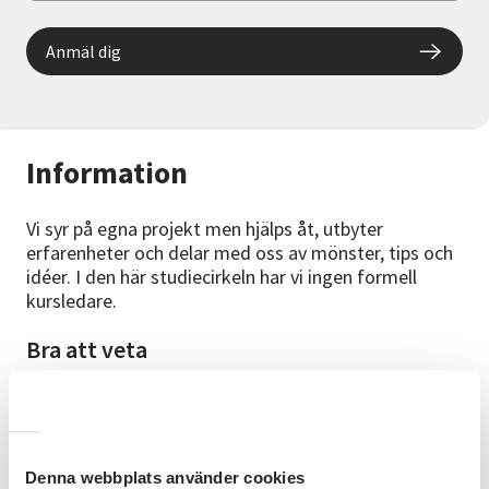
Anmäl dig
Information
Vi syr på egna projekt men hjälps åt, utbyter
erfarenheter och delar med oss av mönster, tips och
idéer. I den här studiecirkeln har vi ingen formell
kursledare.
Bra att veta
Du behöver vara självgående och ha förkunskaper
inom sömnad. Vi träffas typ varannan vecka; 6/9,
27/9, 10/10, 25/10, 8/11 och 22/11. Ta med egen
symaskin, tyg och annat material.
Denna webbplats använder cookies