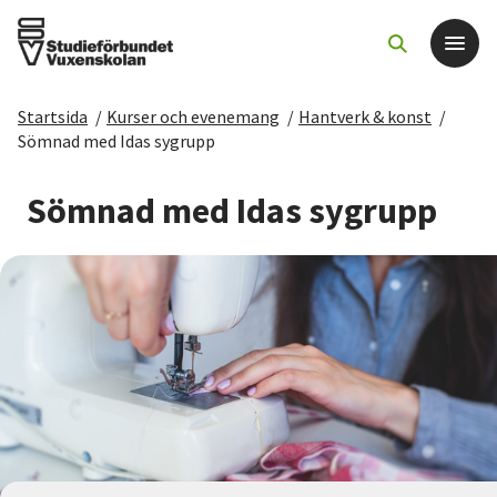
Startsida
/
Kurser och evenemang
/
Hantverk & konst
/
Det här gör vi
Sömnad med Idas sygrupp
För dig som
Sömnad med Idas sygrupp
Sök kurser och evenemang
Om SV
Starta studiecirkel
Cirkelledare