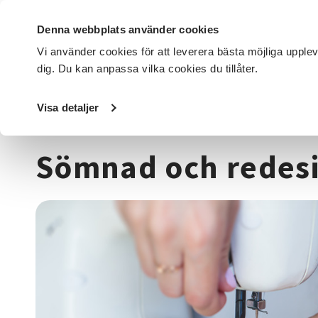
Denna webbplats använder cookies
Vi använder cookies för att leverera bästa möjliga upple
dig. Du kan anpassa vilka cookies du tillåter.
DET HÄR GÖR VI
FÖR DIG SOM
SÖK KURSER OCH EVENE
Visa detaljer
Startsida
/
Kurser och evenemang
/
Hantverk & konst
/
S
Sömnad och redes