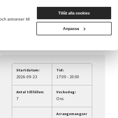
Lyssna
Tillåt alla cookies
och annonser till
rta studiecirkel
Cirkelledare
Nyheter
Avdelningar
Anpassa
Startdatum:
Tid:
2026-09-23
17:00 - 20:00
Antal tillfällen:
Veckodag:
7
Ons
Arrangemangsnr