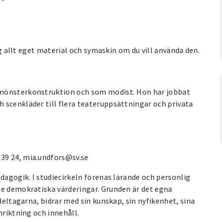
dig allt eget material och symaskin om du vill använda den.
 mönsterkonstruktion och som modist. Hon har jobbat
 scenkläder till flera teateruppsättningar och privata
39 24, mia.undfors@sv.se
edagogik. I studiecirkeln förenas lärande och personlig
de demokratiska värderingar. Grunden är det egna
 deltagarna, bidrar med sin kunskap, sin nyfikenhet, sina
nriktning och innehåll.