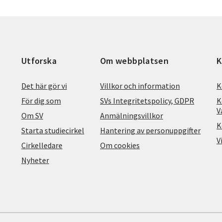
Utforska
Om webbplatsen
K
Det här gör vi
Villkor och information
K
För dig som
SVs Integritetspolicy, GDPR
K
V
Om SV
Anmälningsvillkor
K
Starta studiecirkel
Hantering av personuppgifter
V
Cirkelledare
Om cookies
Nyheter