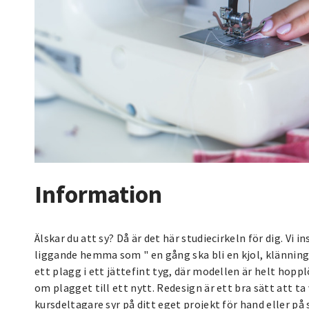
Information
Älskar du att sy? Då är det här studiecirkeln för dig. Vi 
liggande hemma som " en gång ska bli en kjol, klänning 
ett plagg i ett jättefint tyg, där modellen är helt hoppl
om plagget till ett nytt. Redesign är ett bra sätt att ta
kursdeltagare syr på ditt eget projekt för hand eller p