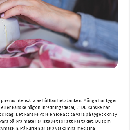
inspireras lite extra av hållbarhetstanken. Många har tyger
eller kanske någon inredningsdetalj..." Du kanske har
ös idag. Det kanske vore en idé att ta vara på tyget och sy
 vara på bra material istället för att kasta det. Du som
å symaskin. På kursen är alla välkomna med sina