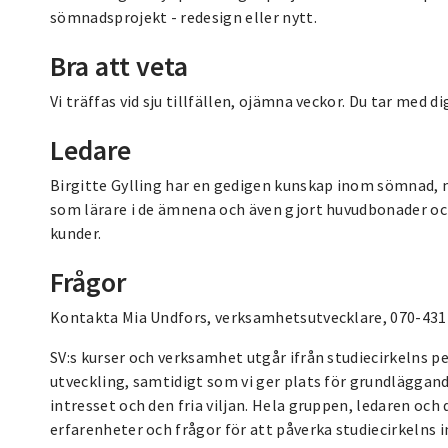
sömnadsprojekt - redesign eller nytt.
Bra att veta
Vi träffas vid sju tillfällen, ojämna veckor. Du tar med 
Ledare
Birgitte Gylling har en gedigen kunskap inom sömnad,
som lärare i de ämnena och även gjort huvudbonader och
kunder.
Frågor
Kontakta Mia Undfors, verksamhetsutvecklare, 070-431 
SV:s kurser och verksamhet utgår ifrån studiecirkelns p
utveckling, samtidigt som vi ger plats för grundläggan
intresset och den fria viljan. Hela gruppen, ledaren och
erfarenheter och frågor för att påverka studiecirkelns i