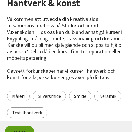
Hantverk & konst
Nyheter
Välkommen att utveckla din kreativa sida
Avdelningar
tillsammans med oss på Studieförbundet
Vuxenskolan! Hos oss kan du bland annat gå kurser i
knyppling, målning, smide, träsvarvning och keramik.
Lyssna
Kanske vill du bli mer självgående och slippa ta hjälp
av andra? Delta då i en kurs i fönsterreparation eller
möbeltapetsering.
Oavsett förkunskaper har vi kurser i hantverk och
konst för alla, vissa kurser ges även på distans!
Måleri
Silversmide
Smide
Keramik
Textilhantverk