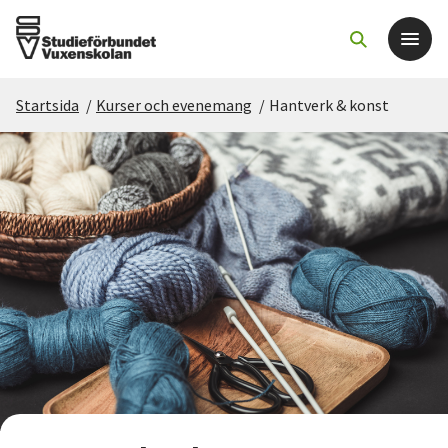
Startsida
/
Kurser och evenemang
/
Hantverk & konst
Det här gör vi
För dig som
Sök kurser och evenemang
Om SV
Starta studiecirkel
Cirkelledare