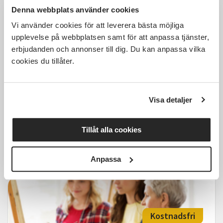
Denna webbplats använder cookies
Vi använder cookies för att leverera bästa möjliga
100 SEK
upplevelse på webbplatsen samt för att anpassa tjänster,
erbjudanden och annonser till dig. Du kan anpassa vilka
cookies du tillåter.
15 år i Fårens tjänst
Visa detaljer
Rydal
sön 2026-10-11
14:00
1 Tillfällen
Tillåt alla cookies
Läs mer och anmäl
Anpassa
Kostnadsfri