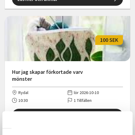
100 SEK
Hur jag skapar förkortade varv
mönster
Rydal
lör 2026-10-10
10:30
1 Tillfällen
Läs mer och anmäl