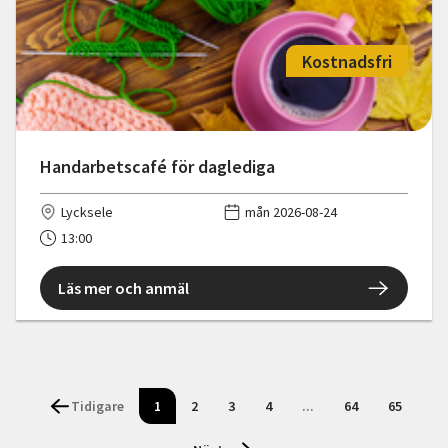
Kostnadsfri
Handarbetscafé för daglediga
Lycksele
mån 2026-08-24
13:00
Läs mer och anmäl
Tidigare
1
2
3
4
...
64
65