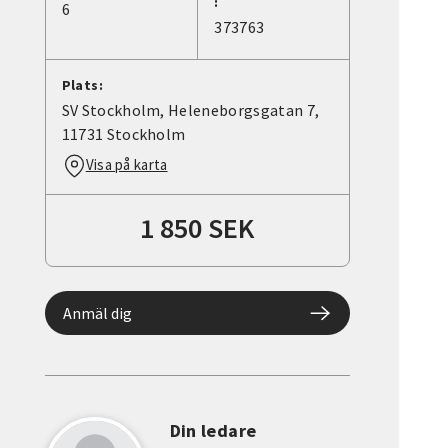
:
6
373763
Plats:
SV Stockholm, Heleneborgsgatan 7,
11731 Stockholm
Visa på karta
1 850 SEK
Anmäl dig
Din ledare