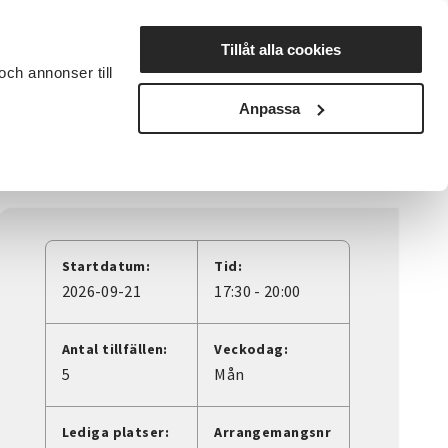
Lyssna
Tillåt alla cookies
och annonser till
rta studiecirkel
Cirkelledare
Nyheter
Avdelningar
Anpassa
Startdatum:
Tid:
2026-09-21
17:30 - 20:00
Antal tillfällen:
Veckodag:
5
Mån
Lediga platser:
Arrangemangsnr