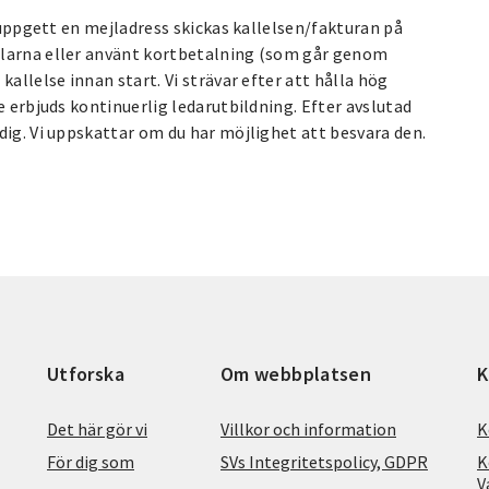
u uppgett en mejladress skickas kallelsen/fakturan på
Klarna eller använt kortbetalning (som går genom
allelse innan start. Vi strävar efter att hålla hög
e erbjuds kontinuerlig ledarutbildning. Efter avslutad
dig. Vi uppskattar om du har möjlighet att besvara den.
Utforska
Om webbplatsen
K
Det här gör vi
Villkor och information
K
För dig som
SVs Integritetspolicy, GDPR
K
V