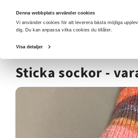
Denna webbplats använder cookies
Vi använder cookies för att leverera bästa möjliga upple
dig. Du kan anpassa vilka cookies du tillåter.
DET HÄR GÖR VI
FÖR DIG SOM
SÖK KURSER OCH EVENE
Visa detaljer
Startsida
/
Kurser och evenemang
/
Hantverk & konst
/
S
Sticka sockor - va