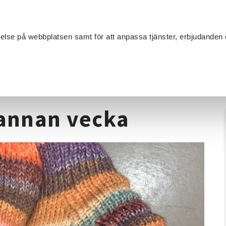
Sök
velse på webbplatsen samt för att anpassa tjänster, erbjudanden 
Om SV
Sta
MANG
ticka sockor - varannan vecka
rannan vecka