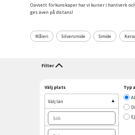
Oavsett förkunskaper har vi kurser i hantverk och
ges även på distans!
Måleri
Silversmide
Smide
Kera
Filter
Välj plats
Typ 
A
Välj län
D
E
Välj ort
Välj län