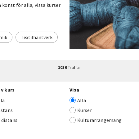
 konst för alla, vissa kurser
mik
Textilhantverk
1030
Träffar
av kurs
Visa
lla
Alla
istans
Kurser
j distans
Kulturarrangemang