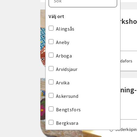
Blekinge län
Välj ort
Workshop
Dalarnas län
Alingsås
Gotlands län
Aneby
Gävleborgs län
Arboga
Bodafors
Hallands län
Arvidsjaur
Jämtlands län
Arvika
Tovning- 
Jönköpings län
Askersund
Kalmar län
Bengtsfors
Kronobergs län
Bergkvara
Söderköpin
Norrbottens län
Bjuv