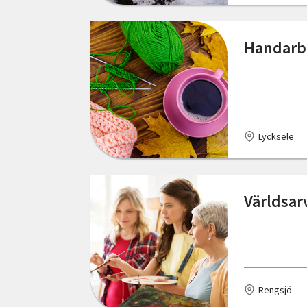
Föllinge
Gotland
Handarbe
Grillby
Gränna
Gällivare
Lycksele
Gävle
Göteborg
Världsar
Götene
Halmstad
Haparanda
Rengsjö