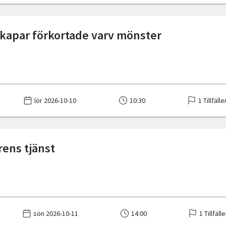
skapar förkortade varv mönster
lör 2026-10-10
10:30
1 Tillfälle
årens tjänst
sön 2026-10-11
14:00
1 Tillfäll