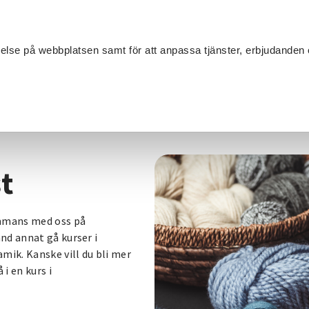
Sök
velse på webbplatsen samt för att anpassa tjänster, erbjudanden 
Om SV
Sta
MANG
t
ammans med oss på
nd annat gå kurser i
mik. Kanske vill du bli mer
i en kurs i