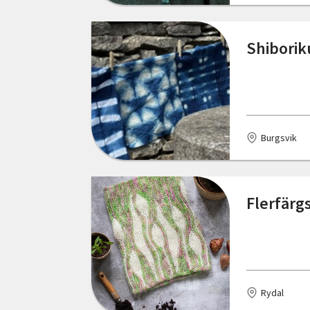
Falun
Shiborik
Fengersfors
Figeholm
Fjällbacka
Burgsvik
Fjärdhundra
Floda
Flerfärg
Fornåsa
Frösön
Funäsdalen
Färjestaden
Rydal