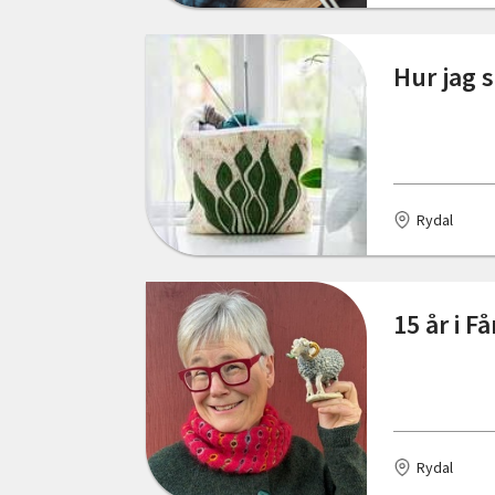
Östergötlands län
Dalum
Hur jag 
Delsbo
Edsbruk
Eksjö
Rydal
Emmaboda
Enköping
15 år i F
Enviken
Eskilstuna
Eslöv
Rydal
Falkenberg