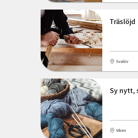
Skåne län
Bodafors
Träslöjd
Stockholms län
Boden
Södermanlands län
Bohus
Uppsala län
Bollnäs
Svalöv
Värmlands län
Borlänge
Västerbottens län
Borås
Sy nytt,
Västernorrlands län
Bromma
Västmanlands län
Brösarp
Västra Götalands län
Burgsvik
Örebro län
Viken
Bålsta