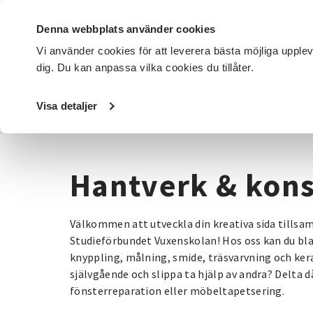
Denna webbplats använder cookies
Vi använder cookies för att leverera bästa möjliga upple
dig. Du kan anpassa vilka cookies du tillåter.
DET HÄR GÖR VI
FÖR DIG SOM
SÖK KURSER OCH EVENE
Visa detaljer
Startsida
/
Kurser och evenemang
/
Hantverk & konst
Hantverk & kons
Välkommen att utveckla din kreativa sida tills
Studieförbundet Vuxenskolan! Hos oss kan du bla
knyppling, målning, smide, träsvarvning och kera
självgående och slippa ta hjälp av andra? Delta då 
fönsterreparation eller möbeltapetsering.