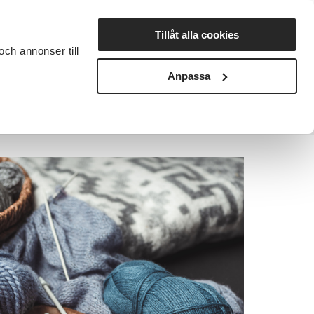
Lyssna
Tillåt alla cookies
och annonser till
rta studiecirkel
Cirkelledare
Nyheter
Avdelningar
Anpassa