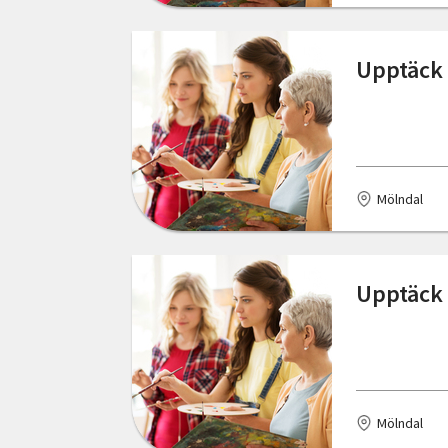
Hede
Hedemora
Upptäck 
Hemse
Henån
Hjälteby
Mölndal
Hudiksvall
Hultsfred
Upptäck 
Hunnebostrand
Huskvarna
Hyltebruk
Mölndal