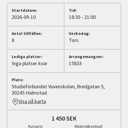
Nyheter
Startdatum:
Tid:
2026-09-10
18:30 - 21:00
Avdelningar
Antal tillfällen:
Veckodag:
8
Tors
Lyssna
Lediga platser:
Arrangemangsnr:
Inga platser kvar
15833
Plats:
Studieförbundet Vuxenskolan, Bredgatan 5,
30245 Halmstad
Visa på karta
1 450 SEK
Kurspris
Materialkostnad