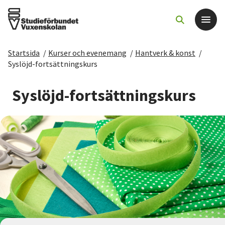
Startsida
/
Kurser och evenemang
/
Hantverk & konst
/
Det här gör vi
Syslöjd-fortsättningskurs
För dig som
Syslöjd-fortsättningskurs
Sök kurser och evenemang
Om SV
Starta studiecirkel
Cirkelledare