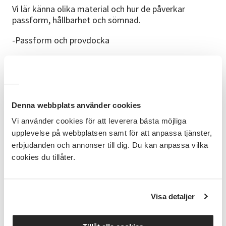
Vi lär känna olika material och hur de påverkar
passform, hållbarhet och sömnad.
-Passform och provdocka
Vi använder provdockorna för att analysera
passform, prova mönster och utveckla plagg.
-Mönsterhantering
Denna webbplats använder cookies
Vi arbetar vidare med mönsteranpassning,
Vi använder cookies för att leverera bästa möjliga
sömsmåner, trådriktning och enklare ändringar.
upplevelse på webbplatsen samt för att anpassa tjänster,
-Klassiska skrädderidetaljer
erbjudanden och annonser till dig. Du kan anpassa vilka
cookies du tillåter.
Vi går igenom olika typer av knapphål och fickor samt
hur de används i olika plagg.
-Fördjupade sömnadstekniker
Visa detaljer
Utifrån deltagarnas projekt arbetar vi med tekniker
som kragar, blixtlås, infodringar och pressning. Eget