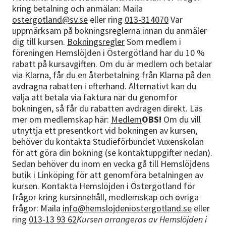
kring betalning och anmälan: Maila
ostergotland@sv.se
eller ring
013-314070
Var
uppmärksam på bokningsreglerna innan du anmäler
dig till kursen.
Bokningsregler
Som medlem i
föreningen Hemslöjden i Östergötland har du 10 %
rabatt på kursavgiften. Om du är medlem och betalar
via Klarna, får du en återbetalning från Klarna på den
avdragna rabatten i efterhand. Alternativt kan du
välja att betala via faktura när du genomför
bokningen, så får du rabatten avdragen direkt. Läs
mer om medlemskap här:
Medlem
OBS!
Om du vill
utnyttja ett presentkort vid bokningen av kursen,
behöver du kontakta Studieförbundet Vuxenskolan
för att göra din bokning (se kontaktuppgifter nedan).
Sedan behöver du inom en vecka gå till Hemslöjdens
butik i Linköping för att genomföra betalningen av
kursen. Kontakta Hemslöjden i Östergötland för
frågor kring kursinnehåll, medlemskap och övriga
frågor: Maila
info@hemslojdeniostergotland.se
eller
ring
013-13 93 62
Kursen arrangeras av Hemslöjden i