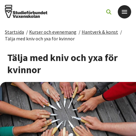
Startsida
/
Kurser och evenemang
/
Hantverk & konst
/
Det här gör vi
Tälja med kniv och yxa för kvinnor
För dig som
Tälja med kniv och yxa för
kvinnor
Sök kurser och evenemang
Om SV
Starta studiecirkel
Cirkelledare