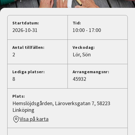
Nyheter
Avdelningar
Startdatum:
Tid:
2026-10-31
10:00 - 17:00
Lyssna
Antal tillfällen:
Veckodag:
2
Lör
Sön
Lediga platser:
Arrangemangsnr:
8
45932
Plats:
Hemslöjdsgården, Läroverksgatan 7, 58223
Linköping
Visa på karta