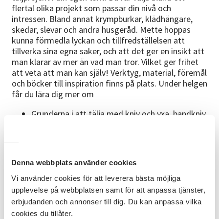
flertal olika projekt som passar din nivå och
intressen. Bland annat krympburkar, klädhängare,
skedar, slevar och andra husgeråd. Mette hoppas
kunna förmedla lyckan och tillfredställelsen att
tillverka sina egna saker, och att det ger en insikt att
man klarar av mer än vad man tror. Vilket ger frihet
att veta att man kan själv! Verktyg, material, föremål
och böcker till inspiration finns på plats. Under helgen
får du lära dig mer om
Grunderna i att tälja med kniv och yxa, bandkniv
och täljhäst
Träets olika egenskaper, t.ex. krympning, och
annat som är bra att tänka på
Olika träslag
Denna webbplats använder cookies
Underhåll av eggverktyg
Introduktion av ytbehandling och dekor
Vi använder cookies för att leverera bästa möjliga
upplevelse på webbplatsen samt för att anpassa tjänster,
Plats:
Hemslöjdsgården, Läroverksgatan 7,
erbjudanden och annonser till dig. Du kan anpassa vilka
Linköping
Datum:
31 oktober – 1 november 2026
cookies du tillåter.