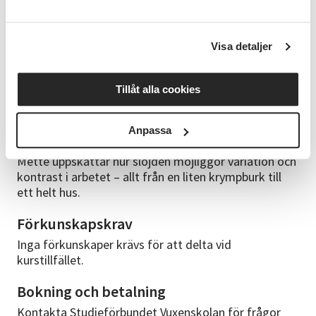
Tid:
lördag kl. 10-17 och söndag kl. 9-16
Pris:
2400 kr
+ material, 200 kr
Kursledare
Visa detaljer
Mette är danskan som kom till Norge för fjällens
skull och till Sverige för kärlekens. Jägmästare och
Tillåt alla cookies
byråkrat, men till sist kom längtan efter att känna
skogen i händerna i kapp. Hon har stor vana av att
hålla kurser, främst i konsten att tälja med kniv och
Anpassa
yxa och det gamla norska byggsättet grindbygge.
Mette uppskattar hur slöjden möjliggör variation och
kontrast i arbetet – allt från en liten krympburk till
ett helt hus.
Förkunskapskrav
Inga förkunskaper krävs för att delta vid
kurstillfället.
Bokning och betalning
Kontakta Studieförbundet Vuxenskolan för frågor