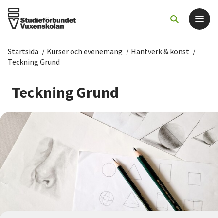
Startsida
/
Kurser och evenemang
/
Hantverk & konst
/
Det här gör vi
Teckning Grund
För dig som
Teckning Grund
Sök kurser och evenemang
Om SV
Starta studiecirkel
Cirkelledare