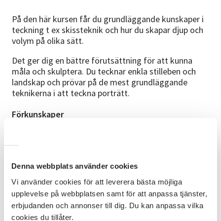
På den här kursen får du grundläggande kunskaper i
teckning t ex skissteknik och hur du skapar djup och
volym på olika sätt.
Det ger dig en bättre förutsättning för att kunna
måla och skulptera. Du tecknar enkla stilleben och
landskap och prövar på de mest grundläggande
teknikerna i att teckna porträtt.
Förkunskaper
Kursen är både för dig som är nybörjare och för dig
som tecknat tidigare.
Upplägg
Denna webbplats använder cookies
Kursen sträcker sig över sex veckor, med träffar på
Vi använder cookies för att leverera bästa möjliga
måndagar klockan 18:00-21:00. På kursen varvas
ledarledda genomgångar med tid för eget skapande
upplevelse på webbplatsen samt för att anpassa tjänster,
under handledning och gemensamma återkopplingar.
erbjudanden och annonser till dig. Du kan anpassa vilka
cookies du tillåter.