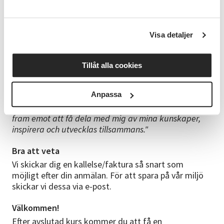
Studiematerial
Materiallista får du innan kursstart.
Visa detaljer
Ledaren
Anna Vallin, konstnär med examen från Konstfack i
Stockholm, är en inspirerande och kunnig ledare som
Tillåt alla cookies
har stor erfarenhet i att undervisa i måleri, skulptur
och teckning.
Anpassa
"Att teckna är något jag aldrig tröttnar på och jag ser
fram emot att få dela med mig av mina kunskaper,
inspirera och utvecklas tillsammans."
Bra att veta
Vi skickar dig en kallelse/faktura så snart som
möjligt efter din anmälan. För att spara på vår miljö
skickar vi dessa via e-post.
Välkommen!
Efter avslutad kurs kommer du att få en